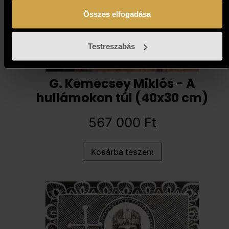
Összes elfogadása
Testreszabás
G. Kemecsey Miklós - A
hullámokon túl (40x30 cm)
567 000
Ft
Kosárba teszem