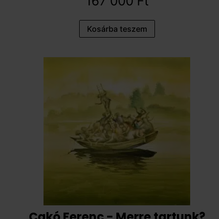
167 000
Ft
Kosárba teszem
Cakó Ferenc - Merre tartunk?