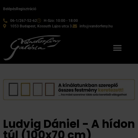
Belépés
Regisztráció
06-1/267-52-62
H-Szo: 10:00 - 18:00
1053 Budapest, Kossuth Lajos utca 3.
info@vandorfeny.hu
Ludvig Dániel - A hídon
túl (100x70 cm)