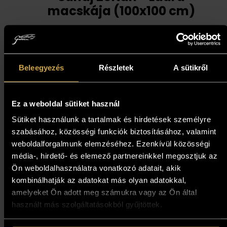
macskája (100x100 cm)
1 597 000
Ft
Kosárba teszem
Beleegyezés
Részletek
A sütikről
Ez a weboldal sütiket használ
Sütiket használunk a tartalmak és hirdetések személyre
szabásához, közösségi funkciók biztosításához, valamint
weboldalforgalmunk elemzéséhez. Ezenkívül közösségi
média-, hirdető- és elemező partnereinkkel megosztjuk az
Ön weboldalhasználatra vonatkozó adatait, akik
kombinálhatják az adatokat más olyan adatokkal,
amelyeket Ön adott meg számukra vagy az Ön által
használt más szolgáltatásokból gyűjtöttek.