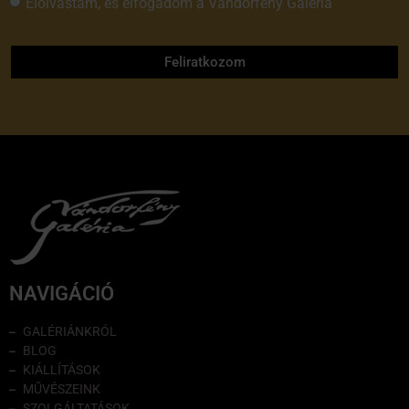
Elolvastam, és elfogadom a Vándorfény Galéria
adatvédelmi tájékoztatóját
Feliratkozom
NAVIGÁCIÓ
GALÉRIÁNKRÓL
BLOG
KIÁLLÍTÁSOK
MŰVÉSZEINK
SZOLGÁLTATÁSOK