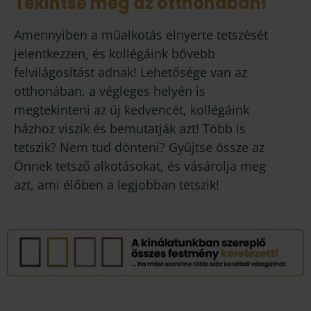
Tekintse meg az otthonában!
Amennyiben a műalkotás elnyerte tetszését
jelentkezzen, és kollégáink bővebb
felvilágosítást adnak! Lehetősége van az
otthonában, a végleges helyén is
megtekinteni az új kedvencét, kollégáink
házhoz viszik és bemutatják azt! Több is
tetszik? Nem tud dönteni? Gyűjtse össze az
Önnek tetsző alkotásokat, és vásárolja meg
azt, ami élőben a legjobban tetszik!