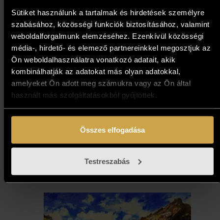
Sütiket használunk a tartalmak és hirdetések személyre
szabásához, közösségi funkciók biztosításához, valamint
weboldalforgalmunk elemzéséhez. Ezenkívül közösségi
média-, hirdető- és elemező partnereinkkel megosztjuk az
Ön weboldalhasználatra vonatkozó adatait, akik
kombinálhatják az adatokat más olyan adatokkal,
amelyeket Ön adott meg számukra vagy az Ön által
használt más szolgáltatásokból gyűjtöttek.
Pálfy Putyu - Kérészek tánca
(50x50 cm)
Összes elfogadása
217 000
Ft
Testreszabás
Kosárba teszem