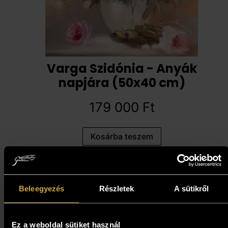
Varga Szidónia - Anyák
napjára (50x40 cm)
179 000
Ft
Kosárba teszem
Beleegyezés
Részletek
A sütikről
Ez a weboldal sütiket használ