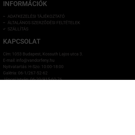
INFORMÁCIÓK
ADATKEZELÉSI TÁJÉKOZTATÓ
ÁLTALÁNOS SZERZŐDÉSI FELTÉTELEK
SZÁLLÍTÁS
KAPCSOLAT
Cím: 1053 Budapest, Kossuth Lajos utca 3.
E-mail: info@vandorfeny.hu
Nyitvatartás: H-Szo: 10:00-18:00
Galéria: 06-1/267-52-62
Jánosi István: 06-20/915-60-76
Sass László: 06-20/265-25-49
Kővári Maja: 06-30/366-8528
Balatoni Mariann: 06 20 405 8113
Sándi Károly: 06-20/366-80-00
Szűcs Balázs: 06-30/391-05-94