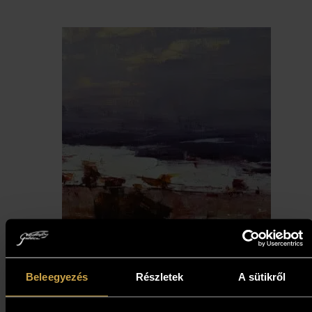
Beleegyezés
Részletek
A sütikről
Nagy Tibor - A táj