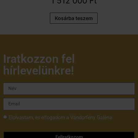
1 512 000
Ft
Kosárba teszem
Iratkozzon fel
hírlevelünkre!
Elolvastam, és elfogadom a Vándorfény Galéria
adatvédelmi tájékoztatóját
Feliratkozom