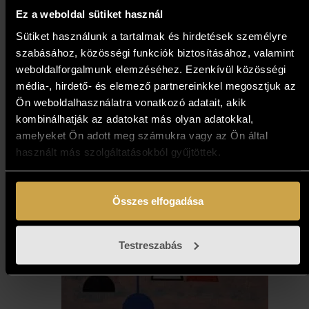
metamorfózisa 1. (30x25 cm)
Ez a weboldal sütiket használ
721 000
Ft
Sütiket használunk a tartalmak és hirdetések személyre
szabásához, közösségi funkciók biztosításához, valamint
weboldalforgalmunk elemzéséhez. Ezenkívül közösségi
Kosárba teszem
média-, hirdető- és elemező partnereinkkel megosztjuk az
Ön weboldalhasználatra vonatkozó adatait, akik
kombinálhatják az adatokat más olyan adatokkal,
amelyeket Ön adott meg számukra vagy az Ön által
használt más szolgáltatásokból gyűjtöttek.
Összes elfogadása
Testreszabás