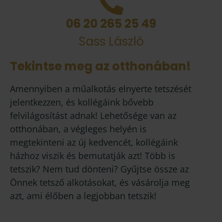
06 20 265 25 49
Sass László
Tekintse meg az otthonában!
Amennyiben a műalkotás elnyerte tetszését
jelentkezzen, és kollégáink bővebb
felvilágosítást adnak! Lehetősége van az
otthonában, a végleges helyén is
megtekinteni az új kedvencét, kollégáink
házhoz viszik és bemutatják azt! Több is
tetszik? Nem tud dönteni? Gyűjtse össze az
Önnek tetsző alkotásokat, és vásárolja meg
azt, ami élőben a legjobban tetszik!