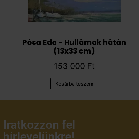
Pósa Ede - Hullámok hátán
(13x33 cm)
153 000
Ft
Kosárba teszem
Iratkozzon fel
hírlevelünkre!