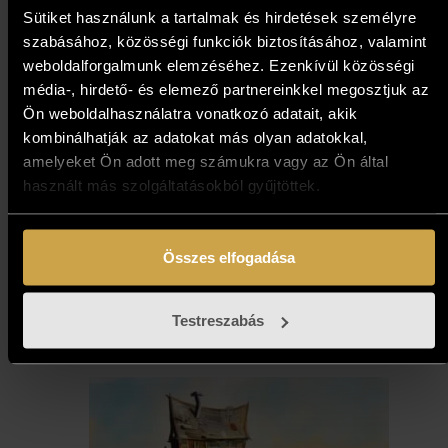
Sütiket használunk a tartalmak és hirdetések személyre
szabásához, közösségi funkciók biztosításához, valamint
weboldalforgalmunk elemzéséhez. Ezenkívül közösségi
média-, hirdető- és elemező partnereinkkel megosztjuk az
Ön weboldalhasználatra vonatkozó adatait, akik
kombinálhatják az adatokat más olyan adatokkal,
amelyeket Ön adott meg számukra vagy az Ön által
Neogrády Antal - Piccadilly
használt más szolgáltatásokból gyűjtöttek.
Circus (70x70 cm)
997 000
Ft
Összes elfogadása
Kosárba teszem
Testreszabás