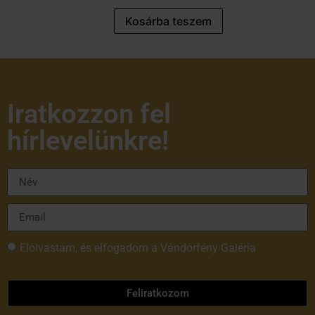
Kosárba teszem
Iratkozzon fel
hírlevelünkre!
Elolvastam, és elfogadom a Vándorfény Galéria
adatvédelmi tájékoztatóját
Feliratkozom