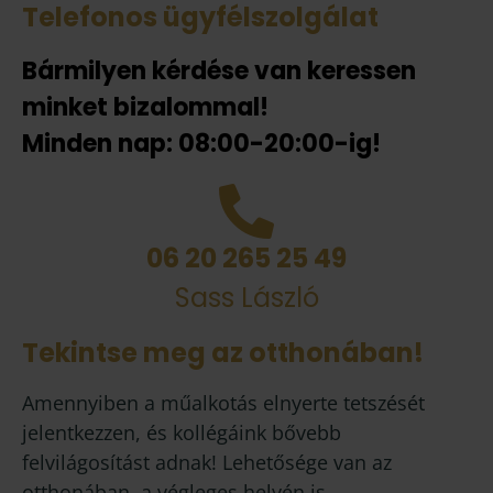
Telefonos ügyfélszolgálat
Bármilyen kérdése van keressen
minket bizalommal!
Minden nap: 08:00-20:00-ig!
06 20 265 25 49
Sass László
Tekintse meg az otthonában!
Amennyiben a műalkotás elnyerte tetszését
jelentkezzen, és kollégáink bővebb
felvilágosítást adnak! Lehetősége van az
otthonában, a végleges helyén is