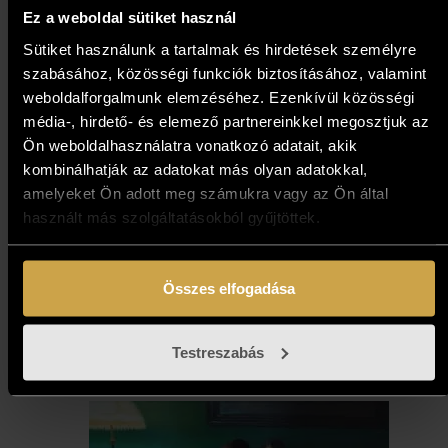
Ez a weboldal sütiket használ
Sütiket használunk a tartalmak és hirdetések személyre
szabásához, közösségi funkciók biztosításához, valamint
weboldalforgalmunk elemzéséhez. Ezenkívül közösségi
média-, hirdető- és elemező partnereinkkel megosztjuk az
Ön weboldalhasználatra vonatkozó adatait, akik
kombinálhatják az adatokat más olyan adatokkal,
Kokas Ignác - Fémlő ég a
amelyeket Ön adott meg számukra vagy az Ön által
romos major felett (50x70
használt más szolgáltatásokból gyűjtöttek.
cm)
573 000
Ft
Összes elfogadása
Kosárba teszem
Testreszabás