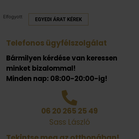
Elfogyott
EGYEDI ÁRAT KÉREK
Telefonos ügyfélszolgálat
Bármilyen kérdése van keressen
minket bizalommal!
Minden nap: 08:00-20:00-ig!
06 20 265 25 49
Sass László
Tekintse meg az otthonában!