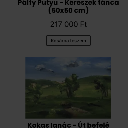
Pálfy Putyu - Kérészek tánca
(50x50 cm)
217 000
Ft
Kosárba teszem
Kokas Ignác - Út befelé