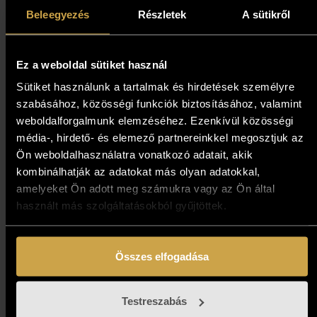
orgonái (70x70 cm)
Beleegyezés
Részletek
A sütikről
487 000
Ft
Ez a weboldal sütiket használ
Kosárba teszem
Sütiket használunk a tartalmak és hirdetések személyre
szabásához, közösségi funkciók biztosításához, valamint
weboldalforgalmunk elemzéséhez. Ezenkívül közösségi
média-, hirdető- és elemező partnereinkkel megosztjuk az
Ön weboldalhasználatra vonatkozó adatait, akik
kombinálhatják az adatokat más olyan adatokkal,
amelyeket Ön adott meg számukra vagy az Ön által
használt más szolgáltatásokból gyűjtöttek.
Összes elfogadása
Papp Gábor - Nyár
Dubrovnikban (30x100 cm)
Testreszabás