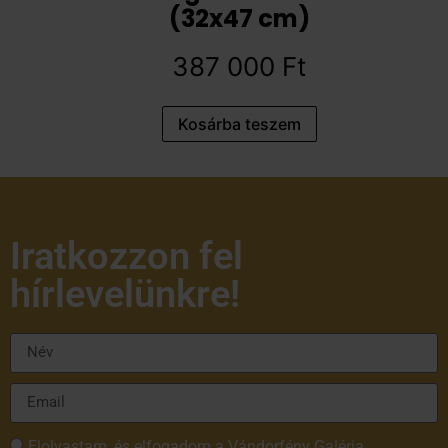
(32x47 cm)
387 000
Ft
Kosárba teszem
Iratkozzon fel
hírlevelünkre!
Elolvastam, és elfogadom a Vándorfény Galéria