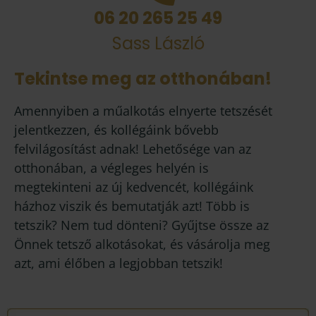
06 20 265 25 49
Sass László
Tekintse meg az otthonában!
Amennyiben a műalkotás elnyerte tetszését
jelentkezzen, és kollégáink bővebb
felvilágosítást adnak! Lehetősége van az
otthonában, a végleges helyén is
megtekinteni az új kedvencét, kollégáink
házhoz viszik és bemutatják azt! Több is
tetszik? Nem tud dönteni? Gyűjtse össze az
Önnek tetsző alkotásokat, és vásárolja meg
azt, ami élőben a legjobban tetszik!