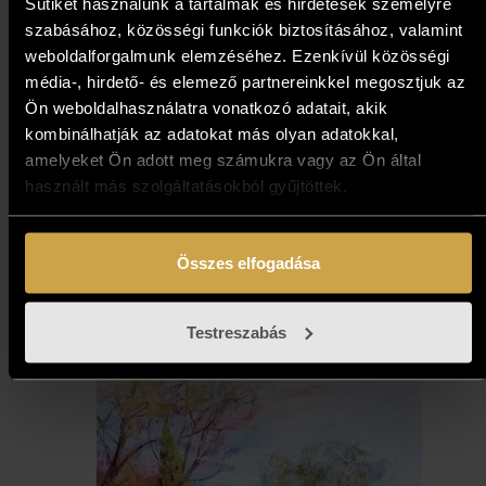
Sütiket használunk a tartalmak és hirdetések személyre
szabásához, közösségi funkciók biztosításához, valamint
weboldalforgalmunk elemzéséhez. Ezenkívül közösségi
média-, hirdető- és elemező partnereinkkel megosztjuk az
Ön weboldalhasználatra vonatkozó adatait, akik
kombinálhatják az adatokat más olyan adatokkal,
amelyeket Ön adott meg számukra vagy az Ön által
Bottyán Marianna - Kertünk
használt más szolgáltatásokból gyűjtöttek.
orgonái (70x70 cm)
487 000
Ft
Összes elfogadása
Kosárba teszem
Testreszabás