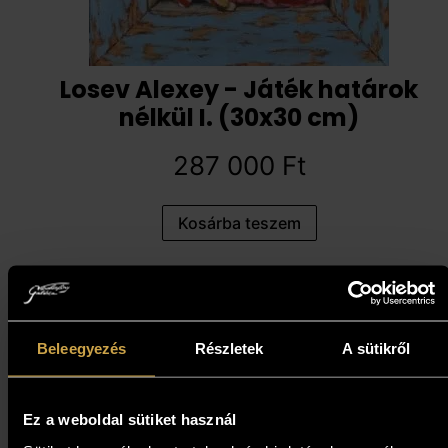
Losev Alexey - Játék határok
nélkül I. (30x30 cm)
287 000
Ft
Kosárba teszem
Beleegyezés
Részletek
A sütikről
Ez a weboldal sütiket használ