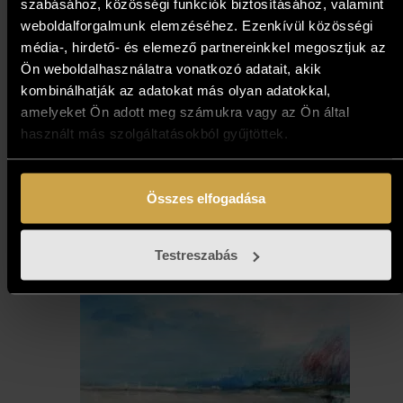
szabásához, közösségi funkciók biztosításához, valamint
weboldalforgalmunk elemzéséhez. Ezenkívül közösségi
média-, hirdető- és elemező partnereinkkel megosztjuk az
Ön weboldalhasználatra vonatkozó adatait, akik
kombinálhatják az adatokat más olyan adatokkal,
Nagy Tibor - A táj
amelyeket Ön adott meg számukra vagy az Ön által
metamorfózisa 1. (30x25 cm)
használt más szolgáltatásokból gyűjtöttek.
721 000
Ft
Összes elfogadása
Kosárba teszem
Testreszabás