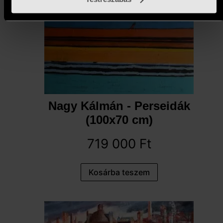
Nagy Kálmán - Perseidák
(100x70 cm)
719 000
Ft
Kosárba teszem