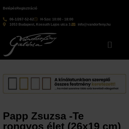
Belépés
Regisztráció
06-1/267-52-62
H-Szo: 10:00 - 18:00
1053 Budapest, Kossuth Lajos utca 3.
info@vandorfeny.hu
Papp Zsuzsa -Te
rongyos élet (26x19 cm)