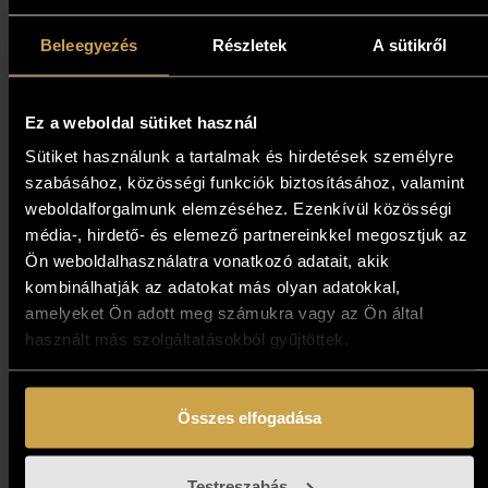
Szász Endre László “Vallone” -
Ókori szerelmesek (40x30 cm)
Beleegyezés
Részletek
A sütikről
427 000
Ft
Ez a weboldal sütiket használ
Sütiket használunk a tartalmak és hirdetések személyre
Kosárba teszem
szabásához, közösségi funkciók biztosításához, valamint
weboldalforgalmunk elemzéséhez. Ezenkívül közösségi
média-, hirdető- és elemező partnereinkkel megosztjuk az
Ön weboldalhasználatra vonatkozó adatait, akik
kombinálhatják az adatokat más olyan adatokkal,
amelyeket Ön adott meg számukra vagy az Ön által
használt más szolgáltatásokból gyűjtöttek.
Összes elfogadása
Testreszabás