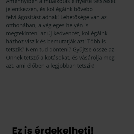
Amennyiben a műalkotás elnyerte tetszését
jelentkezzen, és kollégáink bővebb
felvilágosítást adnak! Lehetősége van az
otthonában, a végleges helyén is
megtekinteni az új kedvencét, kollégáink
házhoz viszik és bemutatják azt! Több is
tetszik? Nem tud dönteni? Gyűjtse össze az
Önnek tetsző alkotásokat, és vásárolja meg
azt, ami élőben a legjobban tetszik!
Ez is érdekelheti!