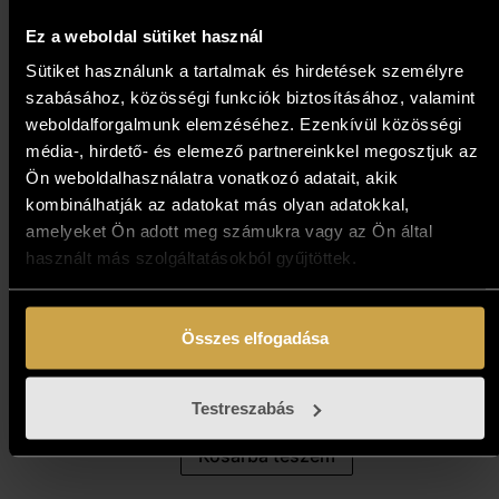
Ez a weboldal sütiket használ
Sütiket használunk a tartalmak és hirdetések személyre
szabásához, közösségi funkciók biztosításához, valamint
weboldalforgalmunk elemzéséhez. Ezenkívül közösségi
média-, hirdető- és elemező partnereinkkel megosztjuk az
Ön weboldalhasználatra vonatkozó adatait, akik
kombinálhatják az adatokat más olyan adatokkal,
amelyeket Ön adott meg számukra vagy az Ön által
használt más szolgáltatásokból gyűjtöttek.
Vojnits Richárd -
Elhanyagolható különbség
(50x70 cm)
Összes elfogadása
466 000
Ft
Testreszabás
Kosárba teszem