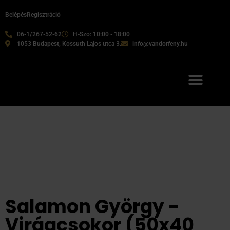
Belépés
Regisztráció
06-1/267-52-62
H-Szo: 10:00 - 18:00
1053 Budapest, Kossuth Lajos utca 3.
info@vandorfeny.hu
Salamon György -
Virágcsokor (50x40