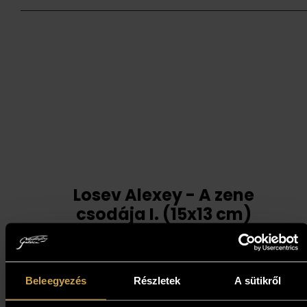
Losev Alexey - A zene
csodája I. (15x13 cm)
197 000
Ft
Beleegyezés
Részletek
A sütikről
Kosárba teszem