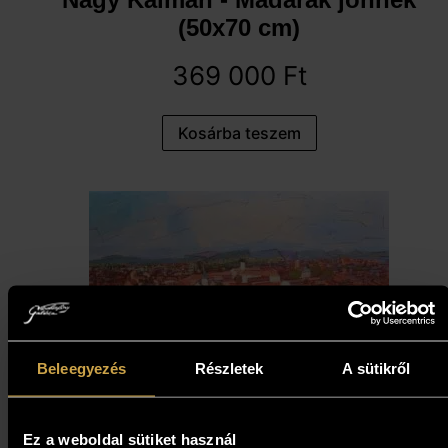
(50x70 cm)
369 000
Ft
Kosárba teszem
Beleegyezés
Részletek
A sütikről
Bihon Győző - Színes távlatok
(80x120 cm)
Ez a weboldal sütiket használ