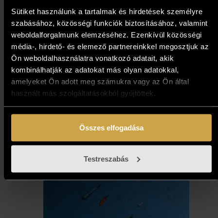
Sütiket használunk a tartalmak és hirdetések személyre
794 000
Ft
szabásához, közösségi funkciók biztosításához, valamint
weboldalforgalmunk elemzéséhez. Ezenkívül közösségi
média-, hirdető- és elemező partnereinkkel megosztjuk az
Kosárba teszem
Ön weboldalhasználatra vonatkozó adatait, akik
kombinálhatják az adatokat más olyan adatokkal,
amelyeket Ön adott meg számukra vagy az Ön által
használt más szolgáltatásokból gyűjtöttek.
Összes elfogadása
Testreszabás