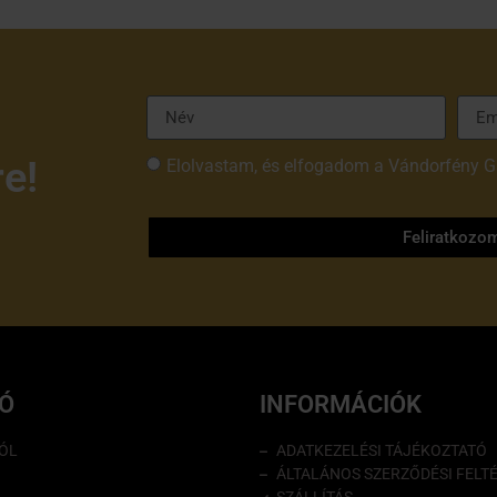
re!
Elolvastam, és elfogadom a Vándorfény G
tájékoztatóját
Feliratkozo
IÓ
INFORMÁCIÓK
ÓL
ADATKEZELÉSI TÁJÉKOZTATÓ
ÁLTALÁNOS SZERZŐDÉSI FELT