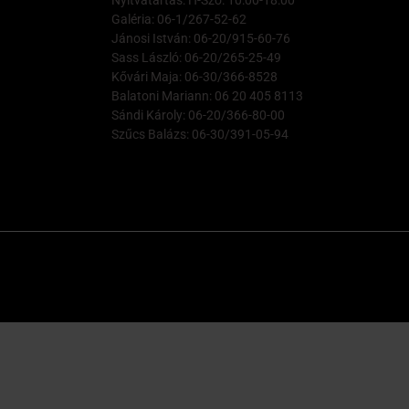
Nyitvatartás: H-Szo: 10:00-18:00
Galéria: 06-1/267-52-62
Jánosi István: 06-20/915-60-76
Sass László: 06-20/265-25-49
Kővári Maja: 06-30/366-8528
Balatoni Mariann: 06 20 405 8113
Sándi Károly: 06-20/366-80-00
Szűcs Balázs: 06-30/391-05-94