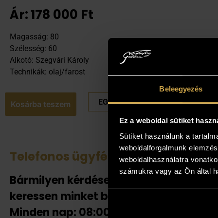
Ár:
178 000
Ft
Magasság: 80
Szélesség: 60
Alkotó: Szegvári Károly
Technikák: olaj/farost
Beleegyezés
EGYEDI ÁRAT KÉREK
Kosárba teszem
Ez a weboldal sütiket haszn
Sütiket használunk a tartal
weboldalforgalmunk elemzésé
Telefonos ügyfélszolgálat
Tek
weboldalhasználatra vonatko
számukra vagy az Ön által ha
Bármilyen kérdése van
Amenn
jelent
keressen minket bizalommal!
adnak
Minden nap: 08:00-20:00-ig!
helyén