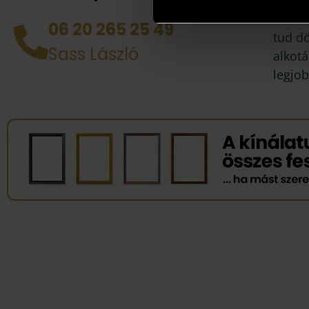
házhoz
06 20 265 25 49
tud d
Sass László
alkotá
legjob