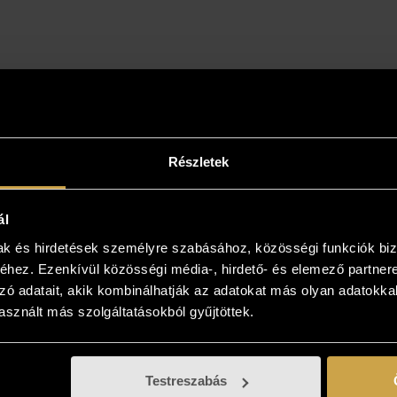
Részletek
ál
mak és hirdetések személyre szabásához, közösségi funkciók biz
hez. Ezenkívül közösségi média-, hirdető- és elemező partner
intse meg az otthonában!
zó adatait, akik kombinálhatják az adatokat más olyan adatokka
sznált más szolgáltatásokból gyűjtöttek.
yiben a műalkotás elnyerte tetszését
kezzen, és kollégáink bővebb felvilágosítást
! Lehetősége van az otthonában, a végleges
Testreszabás
 is megtekinteni az új kedvencét, kollégáink