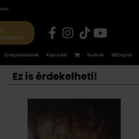
tráció
49
jon minket!
Szolgáltatásaink
Kapcsolat
Nyelvek
English
Ez is érdekelheti!