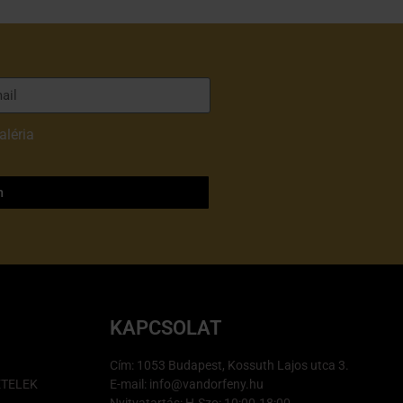
aléria
adatvédelmi
m
KAPCSOLAT
Cím: 1053 Budapest, Kossuth Lajos utca 3.
ÉTELEK
E-mail: info@vandorfeny.hu