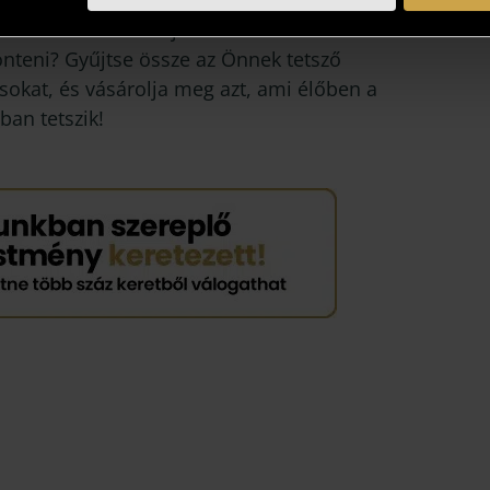
 viszik és bemutatják azt! Több is tetszik? Nem
önteni? Gyűjtse össze az Önnek tetsző
sokat, és vásárolja meg azt, ami élőben a
ban tetszik!