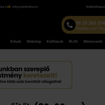
tca 3.
info@vandorfeny.hu
Belépés
Regisz
06 20 265 25
Kérdése van? Hív
Rólunk
Webshop
Kiállítások
BLOG
Művészeink