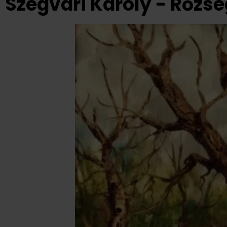
Szegvári Károly - Rőzs