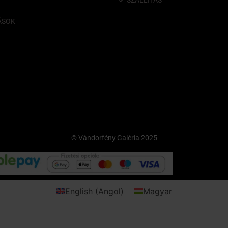
SZÁLLÍTÁS
ÁSOK
© Vándorfény Galéria 2025
English
(
Angol
)
Magyar