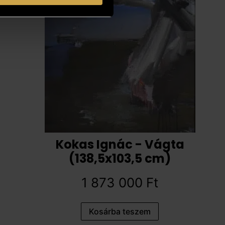
Kokas Ignác - Vágta
(138,5x103,5 cm)
1 873 000
Ft
Kosárba teszem