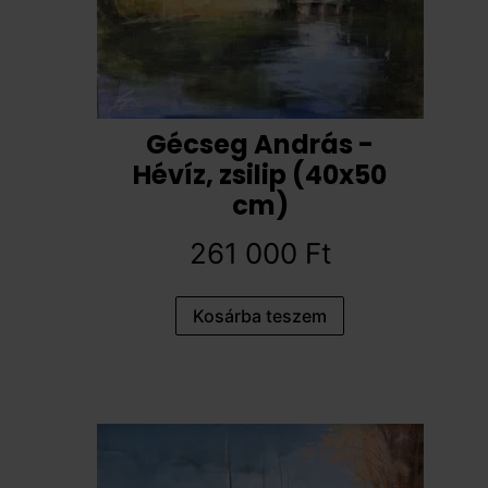
Gécseg András -
Hévíz, zsilip (40x50
cm)
261 000
Ft
Kosárba teszem