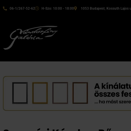
06-1/267-52-62
H-Szo: 10:00 - 18:00
1053 Budapest, Kossuth Lajos u