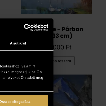
Pósa Ede - Párban
(13x33 cm)
A sütikről
151 000
Ft
Kosárba teszem
tosításához, valamint
einkkel megosztjuk az Ön
l, amelyeket Ön adott meg
Összes elfogadása