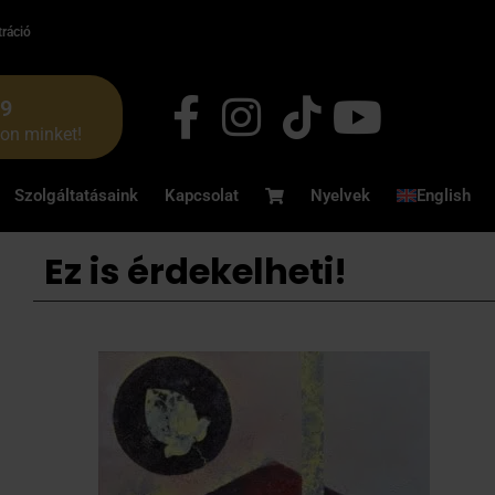
tráció
49
jon minket!
Szolgáltatásaink
Kapcsolat
Nyelvek
English
Ez is érdekelheti!