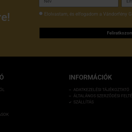
re!
Elolvastam, és elfogadom a Vándorfény G
tájékoztatóját
Feliratkozo
IÓ
INFORMÁCIÓK
ÓL
ADATKEZELÉSI TÁJÉKOZTATÓ
ÁLTALÁNOS SZERZŐDÉSI FELT
SZÁLLÍTÁS
ÁSOK