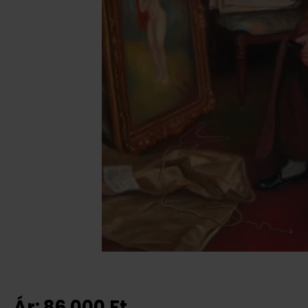
Ár:
86 000
Ft