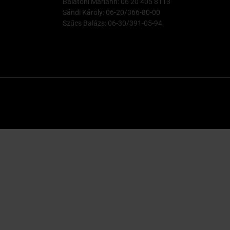
Balatoni Mariann: 06 20 405 8113
Sándi Károly: 06-20/366-80-00
Szűcs Balázs: 06-30/391-05-94