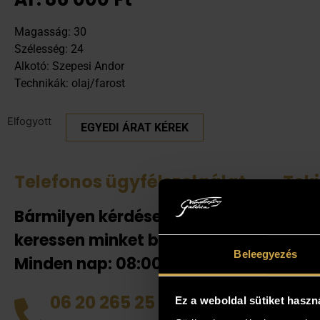
Magasság: 30
Szélesség: 24
Alkotó: Szepesi Andor
Technikák: olaj/farost
Elfogyott
EGYEDI ÁRAT KÉREK
Telefonos ügyfélszolgálat
Tek
Bármilyen kérdése van
Amenn
jelent
keressen minket bizalommal!
adnak
Beleegyezés
Minden nap: 08:00-20:00-ig!
helyén
házhoz
06 20 265 25 49
Ez a weboldal sütiket haszn
tud dö