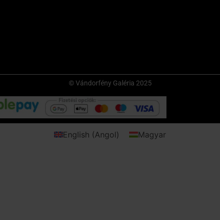
© Vándorfény Galéria 2025
English
(
Angol
)
Magyar