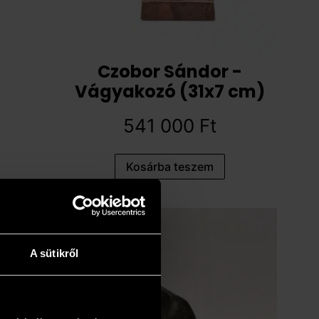
Czobor Sándor -
Vágyakozó (31x7 cm)
541 000
Ft
Kosárba teszem
A sütikről