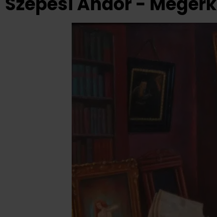
Szepesi Andor - Megérk