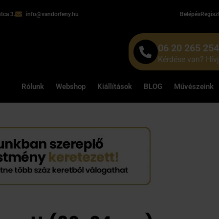
tca 3.
info@vandorfeny.hu
Belépés
Regisz
06 20 265 25
Kérdése van? Hív
Rólunk
Webshop
Kiállítások
BLOG
Művészeink