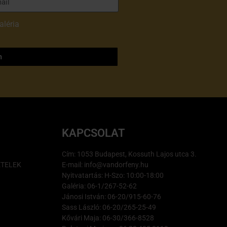
aléria
adatvédelmi
m
KAPCSOLAT
Cím: 1053 Budapest, Kossuth Lajos utca 3.
ÉTELEK
E-mail: info@vandorfeny.hu
Nyitvatartás: H-Szo: 10:00-18:00
Galéria: 06-1/267-52-62
Jánosi István: 06-20/915-60-76
Sass László: 06-20/265-25-49
Kővári Maja: 06-30/366-8528