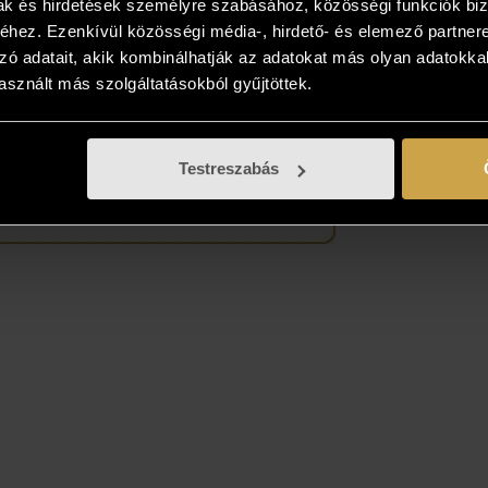
mak és hirdetések személyre szabásához, közösségi funkciók biz
sokat, és vásárolja meg azt, ami élőben a
hez. Ezenkívül közösségi média-, hirdető- és elemező partner
ban tetszik!
zó adatait, akik kombinálhatják az adatokat más olyan adatokka
sznált más szolgáltatásokból gyűjtöttek.
Testreszabás