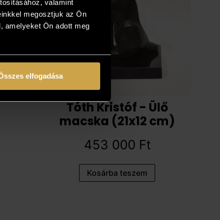
tosításához, valamint
einkkel megosztjuk az Ön
l, amelyeket Ön adott meg
Összes elfogadása
Tóth Kristóf - Ülő
macska (21x12 cm)
453 000
Ft
Kosárba teszem