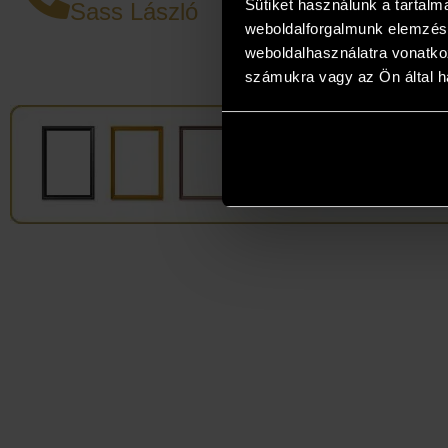
Sütiket használunk a tartal
Sass László
alkotá
weboldalforgalmunk elemzésé
legjob
weboldalhasználatra vonatko
számukra vagy az Ön által ha