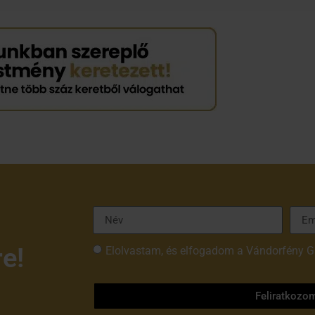
re!
Elolvastam, és elfogadom a Vándorfény G
tájékoztatóját
Feliratkozo