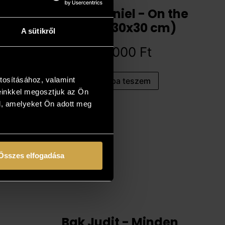
Ludvig Dániel - On the
beach (30x30 cm)
A sütikről
191 000
Ft
tosításához, valamint
Kosárba teszem
einkkel megosztjuk az Ön
l, amelyeket Ön adott meg
Összes elfogadása
Bak Judit - Minden