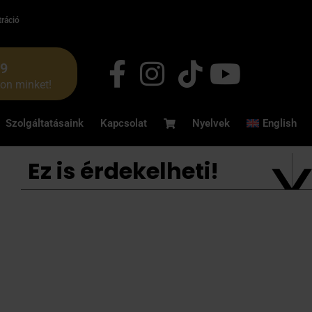
tráció
49
jon minket!
Szolgáltatásaink
Kapcsolat
Nyelvek
English
Ez is érdekelheti!