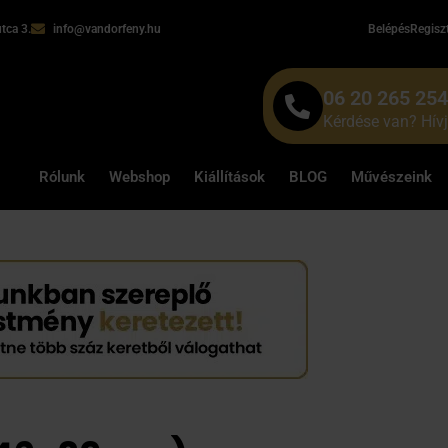
tca 3.
info@vandorfeny.hu
Belépés
Regisz
06 20 265 25
Kérdése van? Hív
Rólunk
Webshop
Kiállítások
BLOG
Művészeink