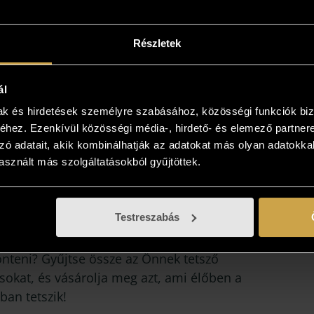
Részletek
ál
mak és hirdetések személyre szabásához, közösségi funkciók biz
intse meg az otthonában!
hez. Ezenkívül közösségi média-, hirdető- és elemező partner
zó adatait, akik kombinálhatják az adatokat más olyan adatokka
yiben a műalkotás elnyerte tetszését
sznált más szolgáltatásokból gyűjtöttek.
kezzen, és kollégáink bővebb felvilágosítást
! Lehetősége van az otthonában, a végleges
Testreszabás
 is megtekinteni az új kedvencét, kollégáink
 viszik és bemutatják azt! Több is tetszik? Nem
önteni? Gyűjtse össze az Önnek tetsző
sokat, és vásárolja meg azt, ami élőben a
ban tetszik!