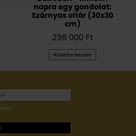
napra egy gondolat:
Szárnyas oltár (30x30
cm)
298 000
Ft
Kosárba teszem
aléria
adatvédelmi
m