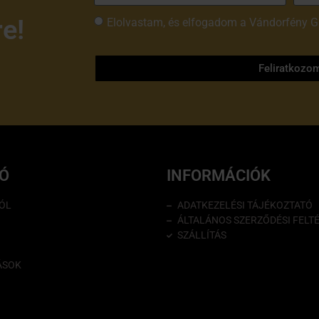
re!
Elolvastam, és elfogadom a Vándorfény G
tájékoztatóját
Feliratkozo
IÓ
INFORMÁCIÓK
ÓL
ADATKEZELÉSI TÁJÉKOZTATÓ
ÁLTALÁNOS SZERZŐDÉSI FELT
SZÁLLÍTÁS
ÁSOK