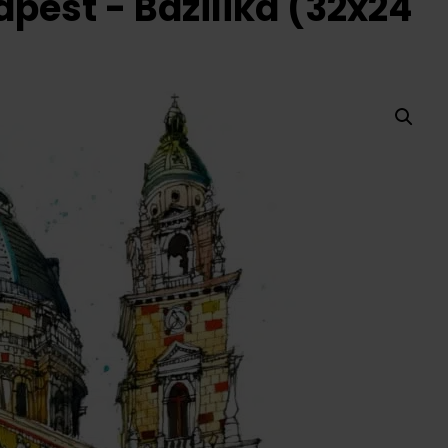
pest - Bazilika (32x24