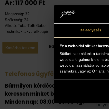
Ár:
117 000
Ft
Magasság: 32
Szélesség: 24
Alkotó: Tuba-Tóth Gábor
Beleegyezés
Technikák: akvarell/papír
Ez a weboldal sütiket haszn
EGYEDI ÁRAT KÉREK
Kosárba teszem
Sütiket használunk a tartal
weboldalforgalmunk elemzésé
weboldalhasználatra vonatko
számukra vagy az Ön által ha
Telefonos ügyfélszolgálat
Tek
Bármilyen kérdése van
Amenn
jelent
keressen minket bizalommal!
adnak
Minden nap: 08:00-20:00-ig!
helyén