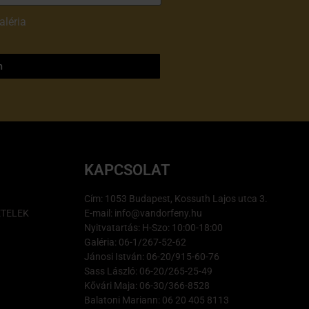
aléria
adatvédelmi
m
KAPCSOLAT
Cím: 1053 Budapest, Kossuth Lajos utca 3.
ÉTELEK
E-mail: info@vandorfeny.hu
Nyitvatartás: H-Szo: 10:00-18:00
Galéria: 06-1/267-52-62
Jánosi István: 06-20/915-60-76
Sass László: 06-20/265-25-49
Kővári Maja: 06-30/366-8528
Balatoni Mariann: 06 20 405 8113