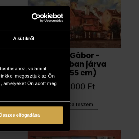
A sütikről
Papp Gábor -
Sopronban járva
tosításához, valamint
(40x55 cm)
einkkel megosztjuk az Ön
l, amelyeket Ön adott meg
467 000
Ft
Kosárba teszem
Összes elfogadása