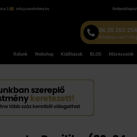
tca 3.
info@vandorfeny.hu
Belépés
Regisz
06 20 265 25
Kérdése van? Hív
Rólunk
Webshop
Kiállítások
BLOG
Művészeink