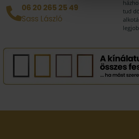
házhoz
06 20 265 25 49
tud d
Sass László
alkotá
legjob