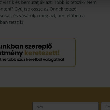
 viszik és bemutatják azt! Több is tetszik? Nem
önteni? Gyűjtse össze az Önnek tetsző
sokat, és vásárolja meg azt, ami élőben a
ban tetszik!