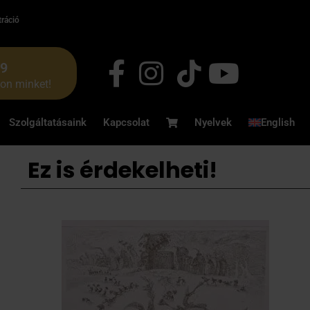
tráció
49
jon minket!
Szolgáltatásaink
Kapcsolat
Nyelvek
English
Ez is érdekelheti!