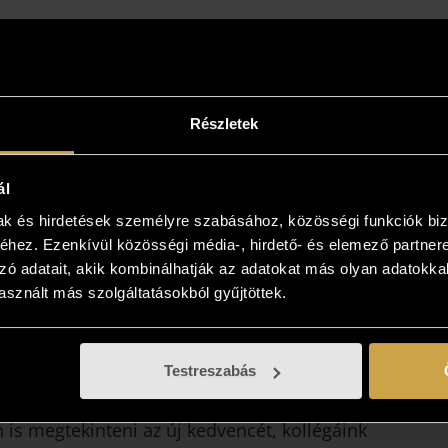
Részletek
ál
mak és hirdetések személyre szabásához, közösségi funkciók biz
hez. Ezenkívül közösségi média-, hirdető- és elemező partner
zó adatait, akik kombinálhatják az adatokat más olyan adatokka
sznált más szolgáltatásokból gyűjtöttek.
intse meg az otthonában!
yiben a műalkotás elnyerte tetszését
Testreszabás
kezzen, és kollégáink bővebb felvilágosítást
! Lehetősége van az otthonában, a végleges
 is megtekinteni az új kedvencét, kollégáink