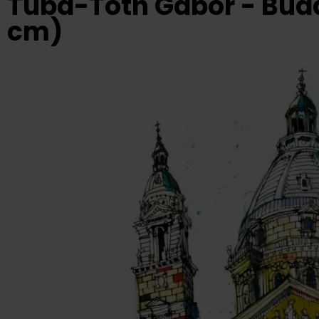
Tuba-Tóth Gábor - Buda
cm)