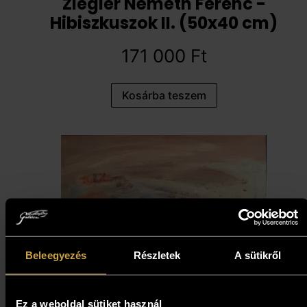
Ziegler Németh Ferenc -
Hibiszkuszok II. (50x40 cm)
171 000
Ft
Kosárba teszem
Beleegyezés
Részletek
A sütikről
Ez a weboldal sütiket használ