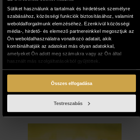
Sütiket használunk a tartalmak és hirdetések személyre
szabásához, közösségi funkciók biztosításához, valamint
weboldalforgalmunk elemzéséhez. Ezenkívül közösségi
média-, hirdető- és elemező partnereinkkel megosztjuk az
Ön weboldalhasználatra vonatkozó adatait, akik
kombinálhatják az adatokat más olyan adatokkal,
amelyeket Ön adott meg számukra vagy az Ön által
használt más szolgáltatásokból gyűjtöttek.
Nagy Kálmán -Sztratoszféra
(70x50 cm)
Összes elfogadása
367 000
Ft
Testreszabás
Kosárba teszem