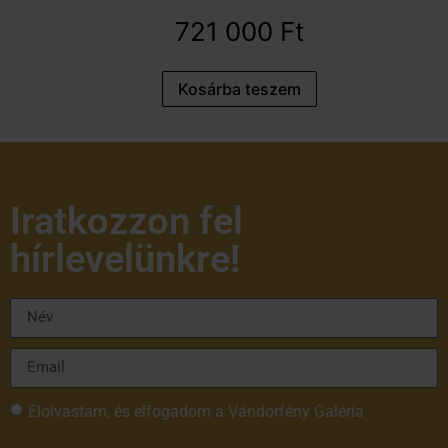
721 000
Ft
Kosárba teszem
Iratkozzon fel
hírlevelünkre!
Elolvastam, és elfogadom a Vándorfény Galéria
adatvédelmi tájékoztatóját