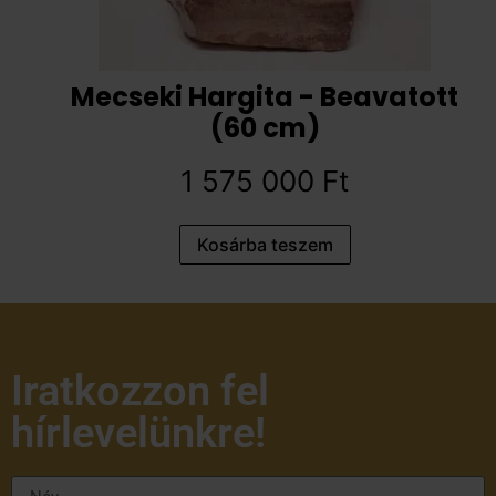
Mecseki Hargita - Beavatott
(60 cm)
1 575 000
Ft
Kosárba teszem
Iratkozzon fel
hírlevelünkre!