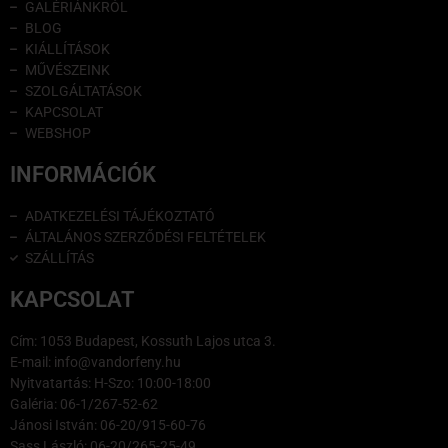
GALÉRIÁNKRÓL
BLOG
KIÁLLÍTÁSOK
MŰVÉSZEINK
SZOLGÁLTATÁSOK
KAPCSOLAT
WEBSHOP
INFORMÁCIÓK
ADATKEZELÉSI TÁJÉKOZTATÓ
ÁLTALÁNOS SZERZŐDÉSI FELTÉTELEK
SZÁLLÍTÁS
KAPCSOLAT
Cím: 1053 Budapest, Kossuth Lajos utca 3.
E-mail: info@vandorfeny.hu
Nyitvatartás: H-Szo: 10:00-18:00
Galéria: 06-1/267-52-62
Jánosi István: 06-20/915-60-76
Sass László: 06-20/265-25-49