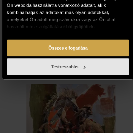
Ön weboldalhasználatra vonatkozó adatait, akik
kombinálhatják az adatokat más olyan adatokkal,
amelyeket Ön adott meg számukra vagy az Ön által
Bihon Győző - Partszakasz II.
használt más szolgáltatásokból gyűjtöttek.
(50x50 cm)
597 000
Ft
Összes elfogadása
Kosárba teszem
Testreszabás