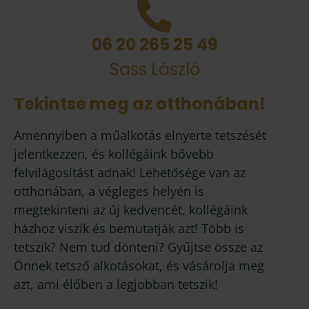
06 20 265 25 49
Sass László
Tekintse meg az otthonában!
Amennyiben a műalkotás elnyerte tetszését
jelentkezzen, és kollégáink bővebb
felvilágosítást adnak! Lehetősége van az
otthonában, a végleges helyén is
megtekinteni az új kedvencét, kollégáink
házhoz viszik és bemutatják azt! Több is
tetszik? Nem tud dönteni? Gyűjtse össze az
Önnek tetsző alkotásokat, és vásárolja meg
azt, ami élőben a legjobban tetszik!