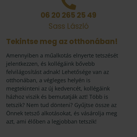
06 20 265 25 49
Sass László
Tekintse meg az otthonában!
Amennyiben a műalkotás elnyerte tetszését
jelentkezzen, és kollégáink bővebb
felvilágosítást adnak! Lehetősége van az
otthonában, a végleges helyén is
megtekinteni az új kedvencét, kollégáink
házhoz viszik és bemutatják azt! Több is
tetszik? Nem tud dönteni? Gyűjtse össze az
Önnek tetsző alkotásokat, és vásárolja meg
azt, ami élőben a legjobban tetszik!