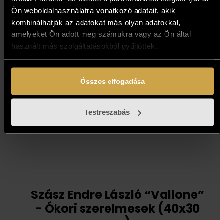
(50x50 cm)
Ön weboldalhasználatra vonatkozó adatait, akik
kombinálhatják az adatokat más olyan adatokkal,
217 000
Ft
amelyeket Ön adott meg számukra vagy az Ön által
használt más szolgáltatásokból gyűjtöttek.
Kosárba teszem
Összes elfogadása
Testreszabás
Szász Endre László “Vallone”
- Ókori szerelmesek (40x30