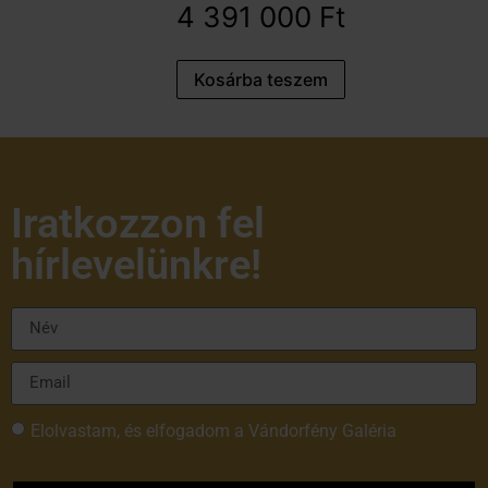
4 391 000
Ft
Kosárba teszem
Iratkozzon fel
hírlevelünkre!
Elolvastam, és elfogadom a Vándorfény Galéria
adatvédelmi tájékoztatóját