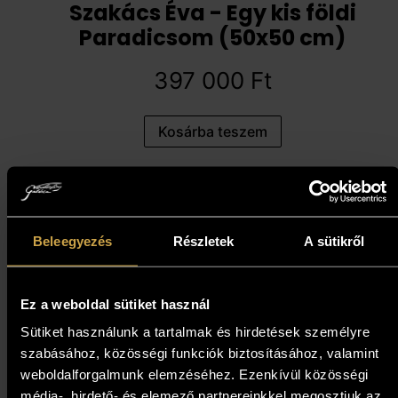
Szakács Éva - Egy kis földi
Paradicsom (50x50 cm)
397 000
Ft
Kosárba teszem
Beleegyezés
Részletek
A sütikről
Ez a weboldal sütiket használ
Sütiket használunk a tartalmak és hirdetések személyre
szabásához, közösségi funkciók biztosításához, valamint
weboldalforgalmunk elemzéséhez. Ezenkívül közösségi
Pálfy Putyu - Kérészek tánca
média-, hirdető- és elemező partnereinkkel megosztjuk az