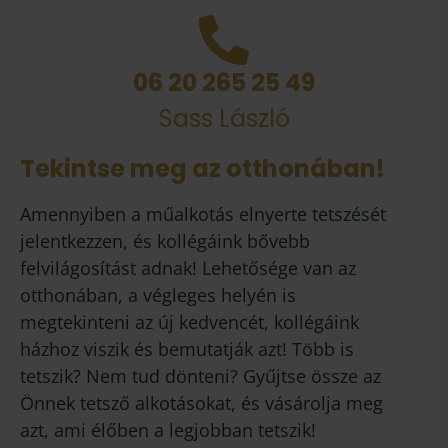
06 20 265 25 49
Sass László
Tekintse meg az otthonában!
Amennyiben a műalkotás elnyerte tetszését
jelentkezzen, és kollégáink bővebb
felvilágosítást adnak! Lehetősége van az
otthonában, a végleges helyén is
megtekinteni az új kedvencét, kollégáink
házhoz viszik és bemutatják azt! Több is
tetszik? Nem tud dönteni? Gyűjtse össze az
Önnek tetsző alkotásokat, és vásárolja meg
azt, ami élőben a legjobban tetszik!