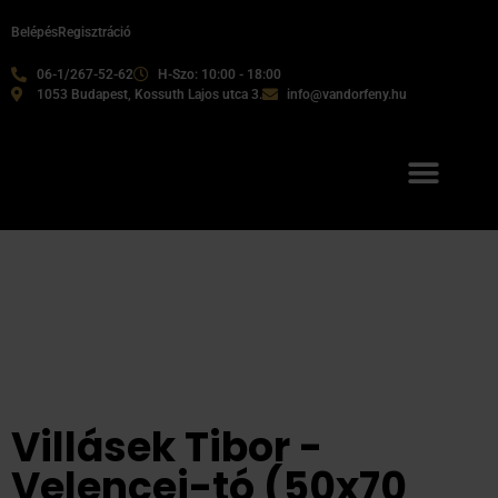
Belépés
Regisztráció
06-1/267-52-62
H-Szo: 10:00 - 18:00
1053 Budapest, Kossuth Lajos utca 3.
info@vandorfeny.hu
Villásek Tibor -
Velencei-tó (50x70