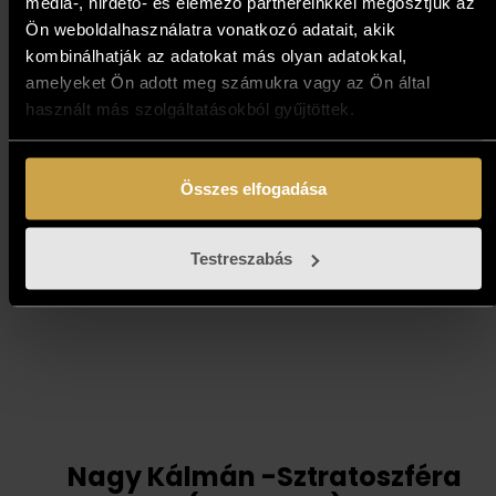
média-, hirdető- és elemező partnereinkkel megosztjuk az
Bihon Győző - Horizont
Ön weboldalhasználatra vonatkozó adatait, akik
(80x80 cm)
kombinálhatják az adatokat más olyan adatokkal,
amelyeket Ön adott meg számukra vagy az Ön által
683 000
Ft
használt más szolgáltatásokból gyűjtöttek.
Kosárba teszem
Összes elfogadása
Testreszabás
Nagy Kálmán -Sztratoszféra