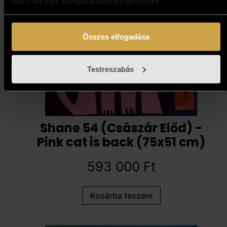
használt más szolgáltatásokból gyűjtöttek.
Összes elfogadása
Testreszabás
Shane 54 (Császár Előd) -
Pink cat is back (75x51 cm)
593 000
Ft
Kosárba teszem