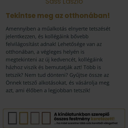
Sass László
Tekintse meg az otthonában!
Amennyiben a műalkotás elnyerte tetszését
jelentkezzen, és kollégáink bővebb
felvilágosítást adnak! Lehetősége van az
otthonában, a végleges helyén is
megtekinteni az új kedvencét, kollégáink
házhoz viszik és bemutatják azt! Több is
tetszik? Nem tud dönteni? Gyűjtse össze az
Önnek tetsző alkotásokat, és vásárolja meg
azt, ami élőben a legjobban tetszik!