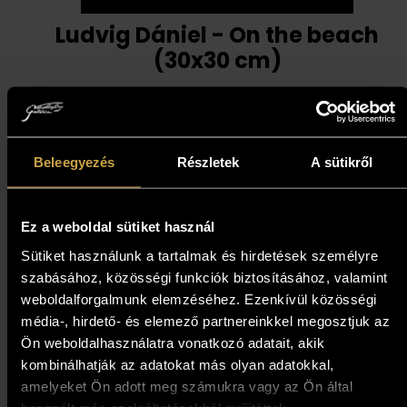
Ludvig Dániel - On the beach
(30x30 cm)
191 000
Ft
Kosárba teszem
Beleegyezés
Részletek
A sütikről
Ez a weboldal sütiket használ
Sütiket használunk a tartalmak és hirdetések személyre
szabásához, közösségi funkciók biztosításához, valamint
weboldalforgalmunk elemzéséhez. Ezenkívül közösségi
média-, hirdető- és elemező partnereinkkel megosztjuk az
Ön weboldalhasználatra vonatkozó adatait, akik
kombinálhatják az adatokat más olyan adatokkal,
amelyeket Ön adott meg számukra vagy az Ön által