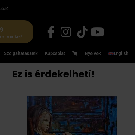
tráció
49
jon minket!
Szolgáltatásaink
Kapcsolat
Nyelvek
English
Ez is érdekelheti!