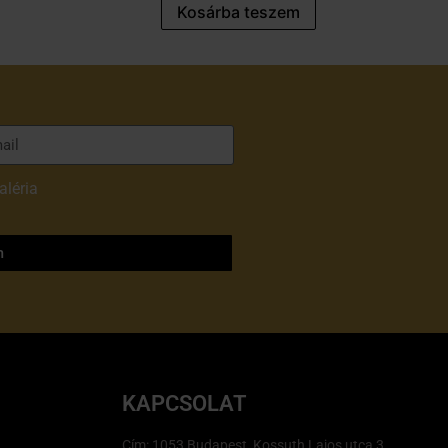
Kosárba teszem
aléria
adatvédelmi
m
KAPCSOLAT
Cím: 1053 Budapest, Kossuth Lajos utca 3.