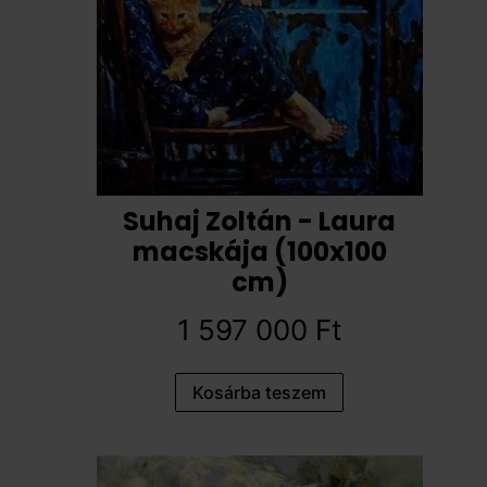
Suhaj Zoltán - Laura
macskája (100x100
cm)
1 597 000
Ft
Kosárba teszem