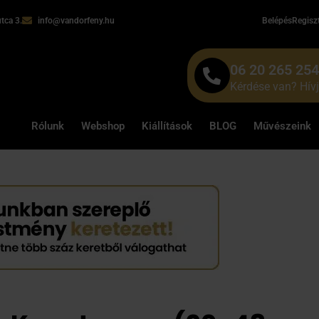
tca 3.
info@vandorfeny.hu
Belépés
Regisz
06 20 265 25
Kérdése van? Hív
Rólunk
Webshop
Kiállítások
BLOG
Művészeink