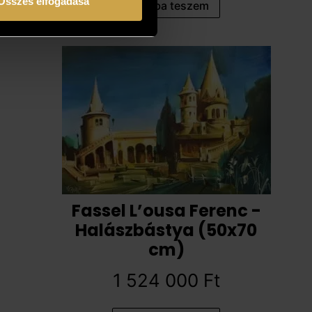
Összes elfogadása
Kosárba teszem
Fassel L’ousa Ferenc -
Halászbástya (50x70
cm)
1 524 000
Ft