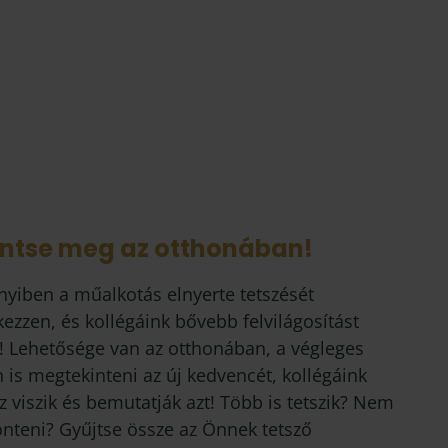
intse meg az otthonában!
yiben a műalkotás elnyerte tetszését
kezzen, és kollégáink bővebb felvilágosítást
! Lehetősége van az otthonában, a végleges
 is megtekinteni az új kedvencét, kollégáink
 viszik és bemutatják azt! Több is tetszik? Nem
önteni? Gyűjtse össze az Önnek tetsző