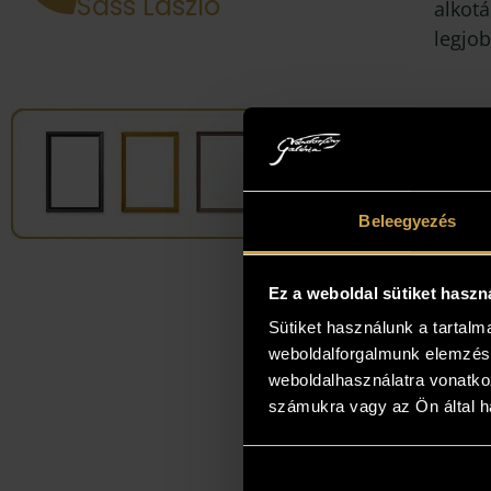
Sass László
alkotá
legjob
Beleegyezés
Ez a weboldal sütiket haszn
Sütiket használunk a tartal
weboldalforgalmunk elemzésé
weboldalhasználatra vonatko
számukra vagy az Ön által ha