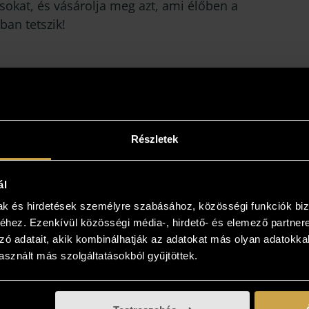
sokat, és vásárolja meg azt, ami élőben a
ban tetszik!
Részletek
ál
mak és hirdetések személyre szabásához, közösségi funkciók biz
hez. Ezenkívül közösségi média-, hirdető- és elemező partner
zó adatait, akik kombinálhatják az adatokat más olyan adatokka
sznált más szolgáltatásokból gyűjtöttek.