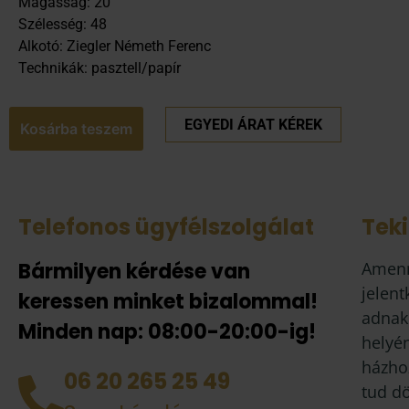
Magasság: 20
Szélesség: 48
Alkotó: Ziegler Németh Ferenc
Technikák: pasztell/papír
EGYEDI ÁRAT KÉREK
Kosárba teszem
Telefonos ügyfélszolgálat
Tek
Bármilyen kérdése van
Amenn
jelent
keressen minket bizalommal!
adnak
Minden nap: 08:00-20:00-ig!
helyén
házhoz
06 20 265 25 49
tud d