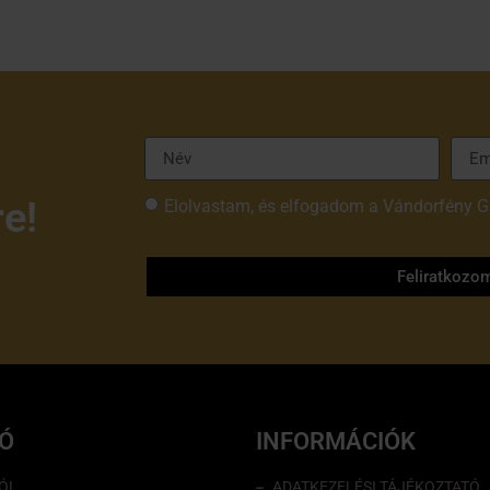
re!
Elolvastam, és elfogadom a Vándorfény G
tájékoztatóját
Feliratkozo
IÓ
INFORMÁCIÓK
ÓL
ADATKEZELÉSI TÁJÉKOZTATÓ