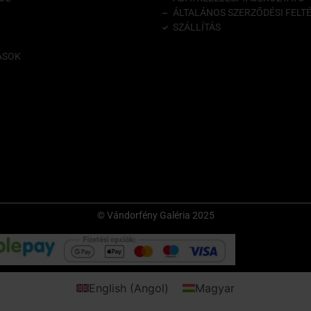
ÁLTALÁNOS SZERZŐDÉSI FELT
SZÁLLÍTÁS
ÁSOK
© Vándorfény Galéria 2025
English
(
Angol
)
Magyar