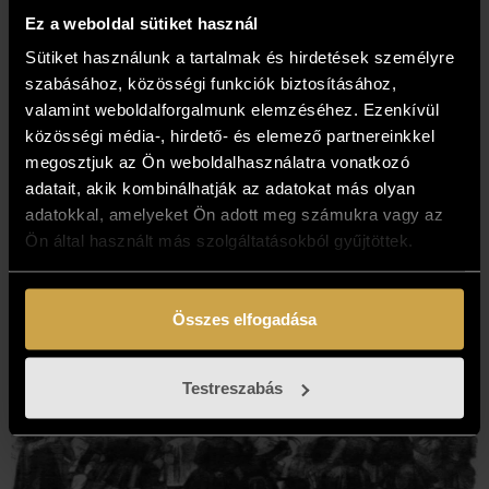
pontot: „Legyen béke, szabadság és egyetértés…” – hirdették
Ez a weboldal sütiket használ
a forradalmárok követeléseit a galériánk helyén működő
nyomdából kikerülő szórólapok.
Sütiket használunk a tartalmak és hirdetések személyre
szabásához, közösségi funkciók biztosításához,
Később a nyomda helyén megnyílt a Kammon kávéház,
valamint weboldalforgalmunk elemzéséhez. Ezenkívül
amely – a fiatal művészek találkozási pontjaként – új
közösségi média-, hirdető- és elemező partnereinkkel
fejezetet nyitott az épület történetében…
megosztjuk az Ön weboldalhasználatra vonatkozó
adatait, akik kombinálhatják az adatokat más olyan
/folytatása következik…/
adatokkal, amelyeket Ön adott meg számukra vagy az
Ön által használt más szolgáltatásokból gyűjtöttek.
Összes elfogadása
Testreszabás