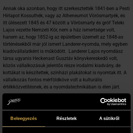
Annak oka azonban, hogy itt szerkesztették 1841-ben a Pesti
Hírlapot Kossuthék, vagy az Atheneumot Vörösmartyék, és
itt ülésezett 1845 és 47 között a Vörösmarty és gróf Teleki
Lajos vezette Nemzeti Kör, nem a ház ismertsége volt,
hanem az, hogy 1852-ig az épületben üzemelt az 1848-as
történésekből már jól ismert Landerer-nyomda, mely egyben
kiadóvállalatként is működött. Landerer Lajos nyomdász
társa ugyanis Heckenast Gusztáv könyvkereskedő volt,
közös vállalkozásuk jelentős része irodalmi kiadvány, de
kottákat is készítettek, színházi plakátokat is nyomtak itt. A
vállalkozás fontos mérföldköve volt a kulturális
értékközvetítésnek, és a nyomdatechnikában is élen járt.
Landerer és Heckenast vállalkozása – és vele az épület is –
az 1848-as történésekkel a kultúrtörténet mellett a
történelembe is beírta magát. Ez az a nyomda ugyanis,
Beleegyezés
Részletek
A sütikről
amelyet Petőfiék a forradalmi kavalkádban lefoglaltak, itt
nyomták a Nemzeti dal sorait és azt a bizonyos Tizenkét