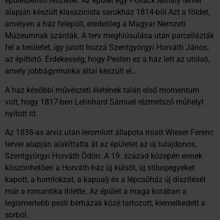
épületbenső részletei. Az épület egy Pollack Mihály tervei
alapján készült klasszicista sarokház 1814-ből Azt a földet,
amelyen a ház felépült, eredetileg a Magyar Nemzeti
Múzeumnak szánták. A terv meghiúsulása után parcellázták
fel a területet, így jutott hozzá Szentgyörgyi Horváth János,
az építtető. Érdekesség, hogy Pesten ez a ház lett az utolsó,
amely jobbágymunka által készült el…
A ház későbbi művészeti életének talán első momentum
volt, hogy 1817-ben Lehnhard Sámuel rézmetsző műhelyt
nyitott itt.
Az 1838-as árvíz után leromlott állapota miatt Wieser Ferenc
tervei alapján alakíttatta át az épületet az új tulajdonos,
Szentgyörgyi Horváth Ödön. A 19. század közepén ennek
köszönhetően a Horváth-ház új külsőt, új stílusjegyeket
kapott, a homlokzat, a kapualj és a lépcsőház új díszítését
már a romantika ihlette. Az épület a maga korában a
legismertebb pesti bérházak közé tartozott, kiemelkedett a
sorból.