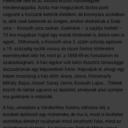
Ferenciek tere és az Astoria közötti városnegyed
mindennapjaiba. Azóta már megszokott, biztos pont
vagyunk a hozzánk betérők életében, de bizonyára azokéban
is, akik csak belesnek az üvegen, amikor elsétálnak a Szép
utca – Kossuth utca sarkán. Galériánk – a sajátja mellett –
10 éve magában foglal egy másik történetet is, illetve nem is
egyet… Otthonunk, a Kossuth utca 3. szám sztorija egészen
a 19. századig nyúlik vissza, és olyan fontos történelmi
eseményeket idéz fel, mint pl. a 1848-49-es forradalom és
szabadságharc. A ház egykor volt lakói illusztris társasággá
duzzadnának egy képzeletbeli fotón. Képzeljük el, ahogy egy
képen mosolyog a ház előtt: Arany János, Vörösmarty
Mihály, Bajza József, Garay János, Kossuth Lajos… Többek
között ők lakták ugyanis az épületet, amelynek alsó szintjén
ma galériánk is működik.
A ház, amelyben a Vándorfény Galéria otthonra lelt, a
korabeli építészet egy műremeke, de ma is, most is kivételes
esztétikai élményt nyújtanak mind utcafronti falai, mind az