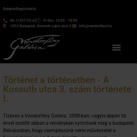
Belépés
Regisztráció
06-1/267-52-62
H-Szo: 10:00 - 18:00
1053 Budapest, Kossuth Lajos utca 3.
info@vandorfeny.hu
Történet a történetben - A
Kossuth utca 3. szám története
I.
Tízéves a Vándorfény Galéria. 2008-ban, vagyis éppen tíz
évvel ezelőtt abban a reményben nyitottunk meg a budapesti
Belvárosban, hogy csempészünk némi művészetet a