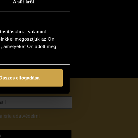
A sütikről
300 000Ft — 10 000 000Ft
zlet
tosításához, valamint
einkkel megosztjuk az Ön
l, amelyeket Ön adott meg
Összes elfogadása
aléria
adatvédelmi
m