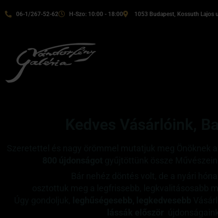
06-1/267-52-62
H-Szo: 10:00 - 18:00
1053 Budapest, Kossuth Lajos u
Kedves Vásárlóink, Ba
Szeretettel és nagy örömmel mutatjuk meg Önöknek az 
800 újdonságot
gyűjtöttünk össze Művészeink
Bár nehéz döntés volt, de a nyári hó
osztottuk meg a legfrissebb, legkvalitásosabb
Úgy gondoljuk,
leghűségesebb, legkedvesebb
Vásárl
lássák először
újdonságaink