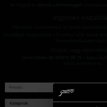
Ne hagyják ki,
éljenek a lehetőséggel!
Válasszanak,
Ingyenes kiszállítá
Válasszon a honlapunkról, az Önnek tetsző alkotás
Kiszállítjuk, megmutatjuk, s Ön otthon dönt, melyik tet
fizetési lehetőségek közül i
Hívjon,
vagy írjon nek
Jánosi István: 06-20/915-60-76
–
Sass Lászl
info@vandorfeny.hu