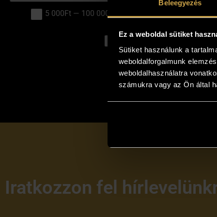
Beleegyezés
5 000Ft — 100 000Ft
100 000Ft — 150 000Ft
Ez a weboldal sütiket haszn
absztrakt
csendélet
Sütiket használunk a tartal
weboldalforgalmunk elemzésé
Nincs a keresésnek megfelelő
weboldalhasználatra vonatko
számukra vagy az Ön által ha
Iratkozzon fel hírlevelünk