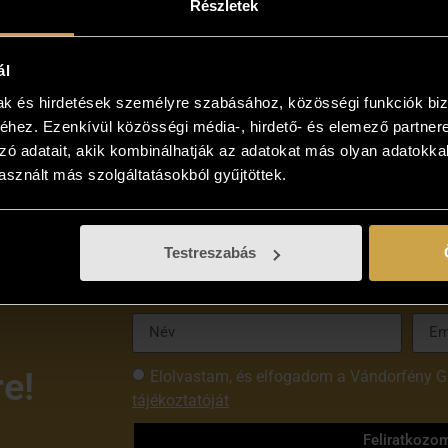
Részletek
150 000Ft — 200 000Ft
200 000Ft — 300 000Ft
ál
életkép
figurális
tájkép
utcakép/városrés
mak és hirdetések személyre szabásához, közösségi funkciók biz
hez. Ezenkívül közösségi média-, hirdető- és elemező partner
 műalkotás feltöltve! Kérjük módosítsa a keresési feltételeket!
zó adatait, akik kombinálhatják az adatokat más olyan adatokka
sznált más szolgáltatásokból gyűjtöttek.
Testreszabás
re!
Elolvastam, és elfogadom a Vándorfény G
tájékoztatóját
Feliratkozo