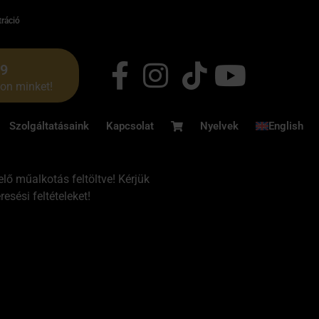
tráció
49
jon minket!
Szolgáltatásaink
Kapcsolat
Nyelvek
English
lő műalkotás feltöltve! Kérjük
esési feltételeket!