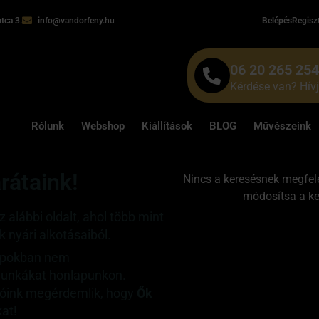
tca 3.
info@vandorfeny.hu
Belépés
Regisz
06 20 265 25
Kérdése van? Hív
Rólunk
Webshop
Kiállítások
BLOG
Művészeink
rátaink!
Nincs a keresésnek megfele
módosítsa a ker
alábbi oldalt, ahol több mint
 nyári alkotásaiból.
napokban nem
 munkákat honlapunkon.
óink megérdemlik, hogy
Ők
at!