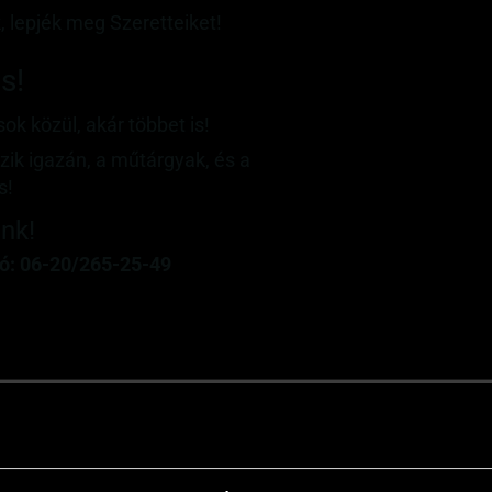
 lepjék meg Szeretteiket!
s!
ok közül, akár többet is!
szik igazán, a műtárgyak, és a
s!
ünk!
ó: 06-20/265-25-49