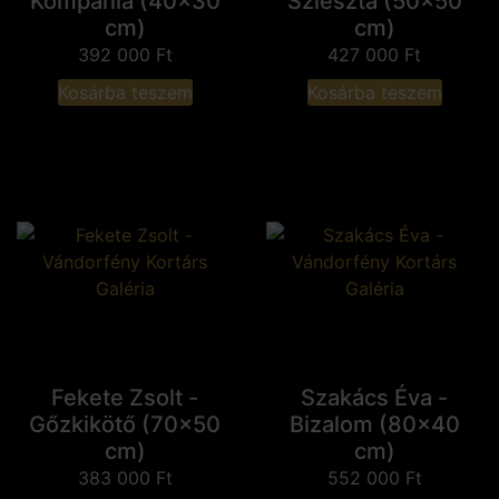
Kompánia (40x30
Szieszta (50x50
cm)
cm)
392 000
Ft
427 000
Ft
Kosárba teszem
Kosárba teszem
Fekete Zsolt -
Szakács Éva -
Gőzkikötő (70x50
Bizalom (80x40
cm)
cm)
383 000
Ft
552 000
Ft