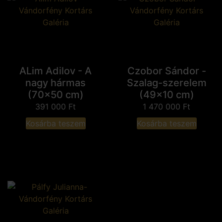
ALim Adilov - A
Czobor Sándor -
nagy hármas
Szalag-szerelem
(70x50 cm)
(49x10 cm)
391 000
Ft
1 470 000
Ft
Kosárba teszem
Kosárba teszem