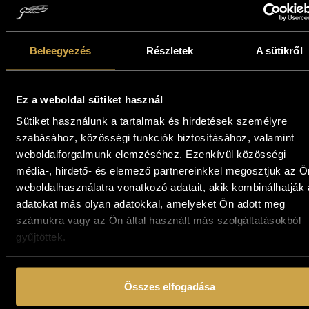
791 000
Ft
Kosárba teszem
Kosárba teszem
Beleegyezés
Részletek
A sütikről
Ez a weboldal sütiket használ
Sütiket használunk a tartalmak és hirdetések személyre
szabásához, közösségi funkciók biztosításához, valamint
weboldalforgalmunk elemzéséhez. Ezenkívül közösségi
média-, hirdető- és elemező partnereinkkel megosztjuk az Ö
weboldalhasználatra vonatkozó adatait, akik kombinálhatják
adatokat más olyan adatokkal, amelyeket Ön adott meg
Bak Judit - Tavaszt
Bak Judit - Terra
számukra vagy az Ön által használt más szolgáltatásokból
köszöntő II. (40x80
Incognita VIII.
gyűjtöttek.
cm)
(75x75 cm)
794 000
Ft
1 140 000
Ft
Összes elfogadása
Kosárba teszem
Kosárba teszem