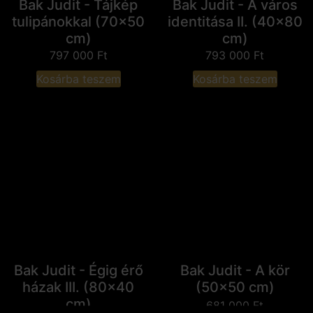
Bak Judit - Tájkép
Bak Judit - A város
tulipánokkal (70x50
identitása II. (40x80
cm)
cm)
797 000
Ft
793 000
Ft
Kosárba teszem
Kosárba teszem
Bak Judit - Égig érő
Bak Judit - A kör
házak III. (80x40
(50x50 cm)
cm)
681 000
Ft