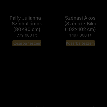
Pálfy Julianna -
Szénási Ákos
Színhullámok
(Széna) - Bika
(80x80 cm)
(102x102 cm)
779 000
Ft
1 197 000
Ft
Kosárba teszem
Kosárba teszem