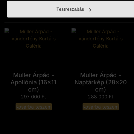
Testreszabás
Müller Árpád -
Müller Árpád -
Apollónia (16x11
Naptárkép (28x20
cm)
cm)
297 000
Ft
288 000
Ft
Kosárba teszem
Kosárba teszem