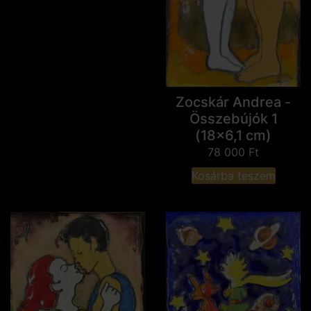
Zocskár Andrea -
Összebújók 1
(18x6,1 cm)
78 000
Ft
Kosárba teszem