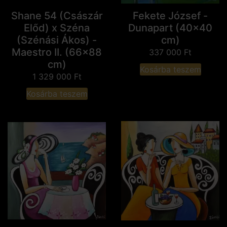
Shane 54 (Császár
Fekete József -
Előd) x Széna
Dunapart (40x40
(Szénási Ákos) -
cm)
Maestro II. (66x88
337 000
Ft
cm)
Kosárba teszem
1 329 000
Ft
Kosárba teszem