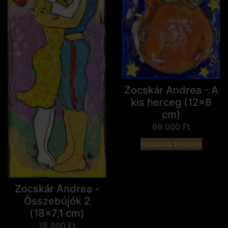
Zocskár Andrea - A
kis herceg (12x8
cm)
69 000
Ft
Kosárba teszem
Zocskár Andrea -
Összebújók 2
(18x7,1 cm)
78 000
Ft