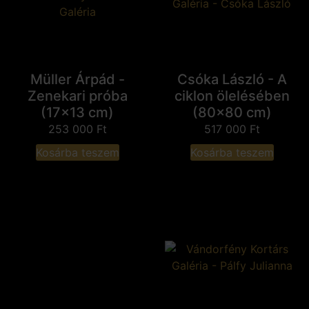
Müller Árpád -
Csóka László - A
Zenekari próba
ciklon ölelésében
(17x13 cm)
(80x80 cm)
253 000
Ft
517 000
Ft
Kosárba teszem
Kosárba teszem