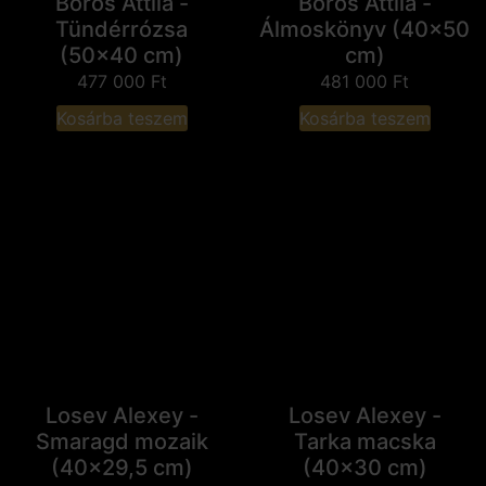
Boros Attila -
Boros Attila -
Tündérrózsa
Álmoskönyv (40x50
(50x40 cm)
cm)
477 000
Ft
481 000
Ft
Kosárba teszem
Kosárba teszem
Losev Alexey -
Losev Alexey -
Smaragd mozaik
Tarka macska
(40x29,5 cm)
(40x30 cm)