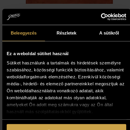
Ludvig Dániel - Long Dog
(40x80 cm)
Beleegyezés
Részletek
A sütikről
397 000
Ft
Ez a weboldal sütiket használ
Kosárba teszem
Sütiket használunk a tartalmak és hirdetések személyre
szabásához, közösségi funkciók biztosításához, valamint
weboldalforgalmunk elemzéséhez. Ezenkívül közösségi
média-, hirdető- és elemező partnereinkkel megosztjuk az
Ön weboldalhasználatra vonatkozó adatait, akik
kombinálhatják az adatokat más olyan adatokkal,
amelyeket Ön adott meg számukra vagy az Ön által
használt más szolgáltatásokból gyűjtöttek.