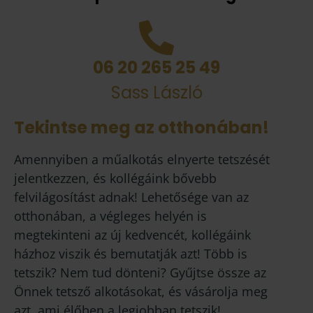
06 20 265 25 49
Sass László
Tekintse meg az otthonában!
Amennyiben a műalkotás elnyerte tetszését
jelentkezzen, és kollégáink bővebb
felvilágosítást adnak! Lehetősége van az
otthonában, a végleges helyén is
megtekinteni az új kedvencét, kollégáink
házhoz viszik és bemutatják azt! Több is
tetszik? Nem tud dönteni? Gyűjtse össze az
Önnek tetsző alkotásokat, és vásárolja meg
azt, ami élőben a legjobban tetszik!