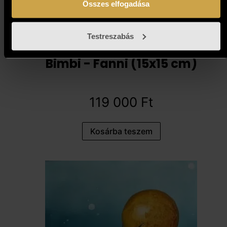
Összes elfogadása
Testreszabás
Bimbi - Fanni (15x15 cm)
119 000
Ft
Kosárba teszem