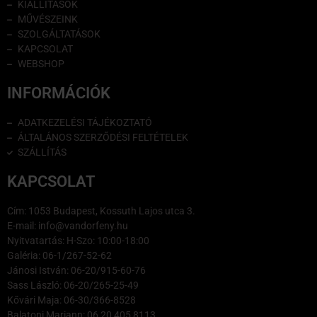
KIÁLLÍTÁSOK
MŰVÉSZEINK
SZOLGÁLTATÁSOK
KAPCSOLAT
WEBSHOP
INFORMÁCIÓK
ADATKEZELÉSI TÁJÉKOZTATÓ
ÁLTALÁNOS SZERZŐDÉSI FELTÉTELEK
SZÁLLÍTÁS
KAPCSOLAT
Cím: 1053 Budapest, Kossuth Lajos utca 3.
E-mail: info@vandorfeny.hu
Nyitvatartás: H-Szo: 10:00-18:00
Galéria: 06-1/267-52-62
Jánosi István: 06-20/915-60-76
Sass László: 06-20/265-25-49
Kővári Maja: 06-30/366-8528
Balatoni Mariann: 06 20 405 8113