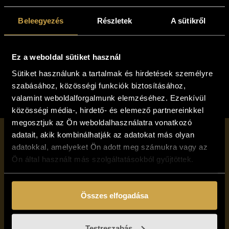
598 000
Ft
Udvarnoki Péter -
Beleegyezés
Részletek
A sütikről
Kosárba teszem
Figyelő (30x20 cm)
128 000
Ft
Ez a weboldal sütiket használ
Kosárba teszem
Sütiket használunk a tartalmak és hirdetések személyre
szabásához, közösségi funkciók biztosításához,
valamint weboldalforgalmunk elemzéséhez. Ezenkívül
közösségi média-, hirdető- és elemező partnereinkkel
megosztjuk az Ön weboldalhasználatra vonatkozó
adatait, akik kombinálhatják az adatokat más olyan
adatokkal, amelyeket Ön adott meg számukra vagy az
Iratkozzon fel
Ön által használt más szolgáltatásokból gyűjtöttek.
hírlevelünkre!
Összes elfogadása
Testreszabás