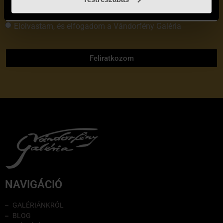
Elolvastam, és elfogadom a Vándorfény Galéria
adatvédelmi tájékoztatóját
Feliratkozom
NAVIGÁCIÓ
GALÉRIÁNKRÓL
BLOG