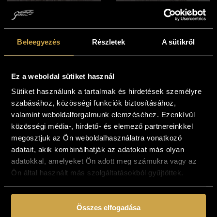
Cakó Ferenc -
Beleegyezés
Részletek
A sütikről
Műterem (36x35
cm)
241 000
Ft
Ez a weboldal sütiket használ
Cakó Ferenc -
Kosárba teszem
Sütiket használunk a tartalmak és hirdetések személyre
Mőbiusz evolúció
szabásához, közösségi funkciók biztosításához,
(36x28 cm)
valamint weboldalforgalmunk elemzéséhez. Ezenkívül
231 000
Ft
közösségi média-, hirdető- és elemező partnereinkkel
Kosárba teszem
megosztjuk az Ön weboldalhasználatra vonatkozó
adatait, akik kombinálhatják az adatokat más olyan
adatokkal, amelyeket Ön adott meg számukra vagy az
Ön által használt más szolgáltatásokból gyűjtöttek.
Összes elfogadása