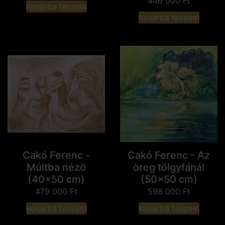
446 000
Ft
Kosárba teszem
Kosárba teszem
Cakó Ferenc -
Cakó Ferenc - Az
Múltba néző
öreg tölgyfánál
(40x50 cm)
(50x50 cm)
479 000
Ft
598 000
Ft
Kosárba teszem
Kosárba teszem