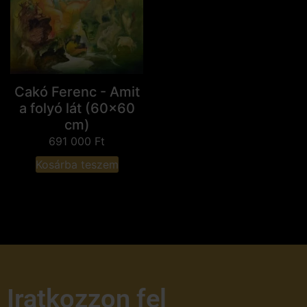
Cakó Ferenc - Amit
a folyó lát (60x60
cm)
691 000
Ft
Kosárba teszem
Iratkozzon fel