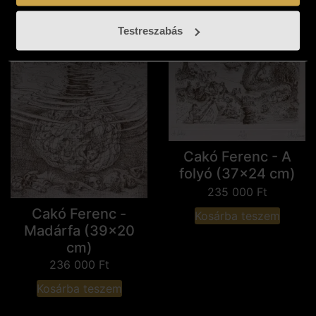
Testreszabás
Cakó Ferenc - A
folyó (37x24 cm)
235 000
Ft
Cakó Ferenc -
Kosárba teszem
Madárfa (39x20
cm)
236 000
Ft
Kosárba teszem