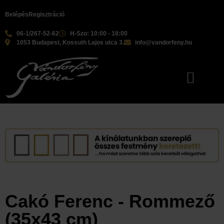
Belépés
Regisztráció
06-1/267-52-62
H-Szo: 10:00 - 18:00
1053 Budapest, Kossuth Lajos utca 3.
info@vandorfeny.hu
Cakó Ferenc - Rommező
(35x43 cm)