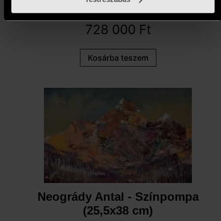
cm)
728 000
Ft
Kosárba teszem
Neogrády Antal - Színpompa
(25,5x38 cm)