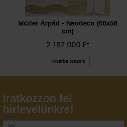
Müller Árpád - Neodeco (60x50
cm)
2 187 000
Ft
Kosárba teszem
Iratkozzon fel
hírlevelünkre!