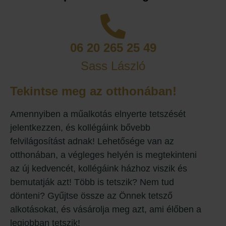
06 20 265 25 49
Sass László
Tekintse meg az otthonában!
Amennyiben a műalkotás elnyerte tetszését
jelentkezzen, és kollégáink bővebb
felvilágosítást adnak! Lehetősége van az
otthonában, a végleges helyén is megtekinteni
az új kedvencét, kollégáink házhoz viszik és
bemutatják azt! Több is tetszik? Nem tud
dönteni? Gyűjtse össze az Önnek tetsző
alkotásokat, és vásárolja meg azt, ami élőben a
legjobban tetszik!