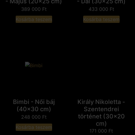
- Május (20x25 cm)
- Dal (30x25 cm)
389 000
Ft
433 000
Ft
Kosárba teszem
Kosárba teszem
Bimbi - Női báj
Király Nikoletta -
(40x30 cm)
Szentendrei
történet (30x20
248 000
Ft
cm)
Kosárba teszem
171 000
Ft