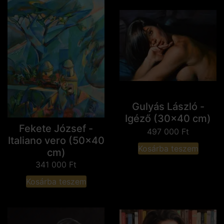
Gulyás László -
Igéző (30x40 cm)
Fekete József -
497 000
Ft
Italiano vero (50x40
Kosárba teszem
cm)
341 000
Ft
Kosárba teszem