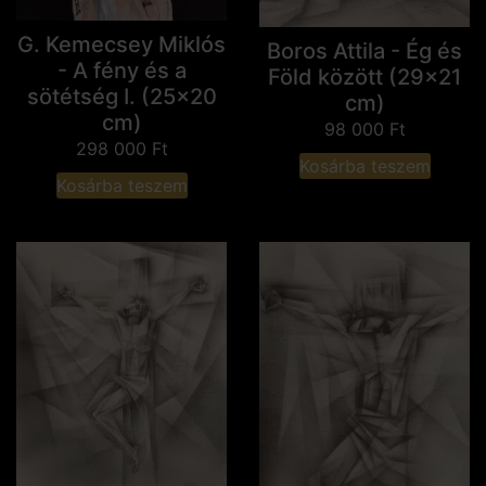
G. Kemecsey Miklós
Boros Attila - Ég és
- A fény és a
Föld között (29x21
sötétség I. (25x20
cm)
cm)
98 000
Ft
298 000
Ft
Kosárba teszem
Kosárba teszem