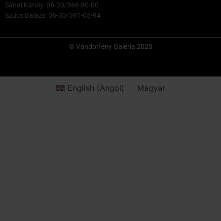
Sándi Károly: 06-20/366-80-00
Szűcs Balázs: 06-30/391-05-94
© Vándorfény Galéria 2025
English
(
Angol
)
Magyar