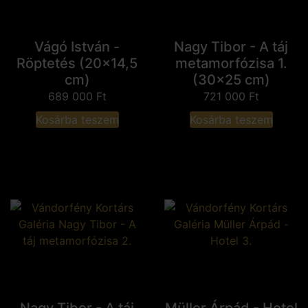
Vágó István -
Nagy Tibor - A táj
Röptetés (20x14,5
metamorfózisa 1.
cm)
(30x25 cm)
689 000
Ft
721 000
Ft
Kosárba teszem
Kosárba teszem