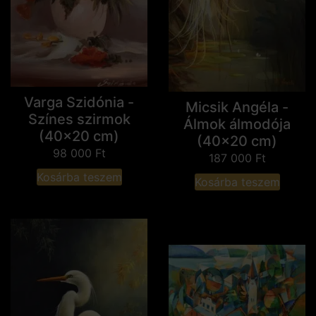
Varga Szidónia -
Micsik Angéla -
Színes szirmok
Álmok álmodója
(40x20 cm)
(40x20 cm)
98 000
Ft
187 000
Ft
Kosárba teszem
Kosárba teszem