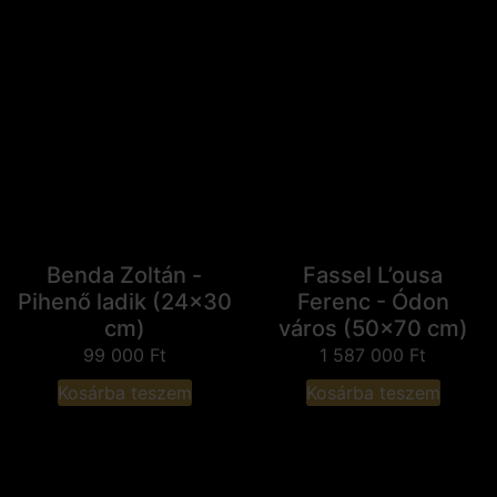
Benda Zoltán -
Fassel L’ousa
Pihenő ladik (24x30
Ferenc - Ódon
cm)
város (50x70 cm)
99 000
Ft
1 587 000
Ft
Kosárba teszem
Kosárba teszem