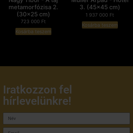
Nagy Tibor - A táj
Müller Árpád - Hotel
metamorfózisa 2.
3. (45x45 cm)
(30x25 cm)
1 937 000
Ft
723 000
Ft
Kosárba teszem
Kosárba teszem
Iratkozzon fel
hírlevelünkre!