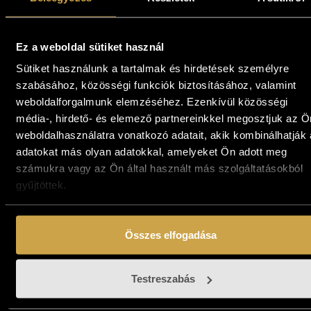
237 000
Ft
Kosárba teszem
Kosárba teszem
Ez a weboldal sütiket használ
Sütiket használunk a tartalmak és hirdetések személyre
szabásához, közösségi funkciók biztosításához, valamint
weboldalforgalmunk elemzéséhez. Ezenkívül közösségi
média-, hirdető- és elemező partnereinkkel megosztjuk az Ö
weboldalhasználatra vonatkozó adatait, akik kombinálhatják
adatokat más olyan adatokkal, amelyeket Ön adott meg
számukra vagy az Ön által használt más szolgáltatásokból
gyűjtöttek.
Gasztonyi Kálmánn
Benda Zoltán - Egy
- Rembrandt ebédje
nap a tanyán
Összes elfogadása
(60x60 cm)
(24x30 cm)
447 000
Ft
99 000
Ft
Testreszabás
Kosárba teszem
Kosárba teszem