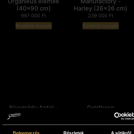
Organikus elemek
Manufactory -
(40x90 cm)
Harley (26x26 cm)
997 000
Ft
239 000
Ft
Kosárba teszem
Kosárba teszem
Neogrády Antal -
Goldberg
Alkonyi ragyogás
Manufactory -
(40x50 cm)
Chopper (26x26
cm)
321 000
Ft
Beleegyezés
Részletek
A sütikről