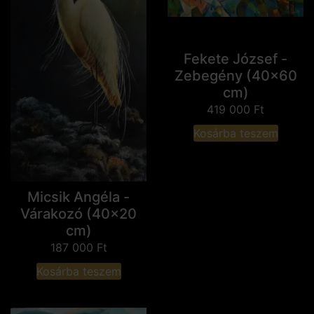
Fekete József -
Zebegény (40x60
cm)
419 000
Ft
Kosárba teszem
Micsik Angéla -
Várakozó (40x20
cm)
187 000
Ft
Kosárba teszem