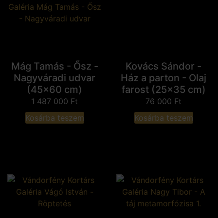
Mág Tamás - Ősz -
Kovács Sándor -
Nagyváradi udvar
Ház a parton - Olaj
(45x60 cm)
farost (25x35 cm)
1 487 000
Ft
76 000
Ft
Kosárba teszem
Kosárba teszem