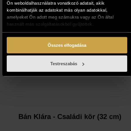
cm)
Ön weboldalhasználatra vonatkozó adatait, akik
kombinálhatják az adatokat más olyan adatokkal,
728 000
Ft
amelyeket Ön adott meg számukra vagy az Ön által
használt más szolgáltatásokból gyűjtöttek.
Kosárba teszem
Összes elfogadása
Testreszabás
Bán Klára - Családi kör (32 cm)