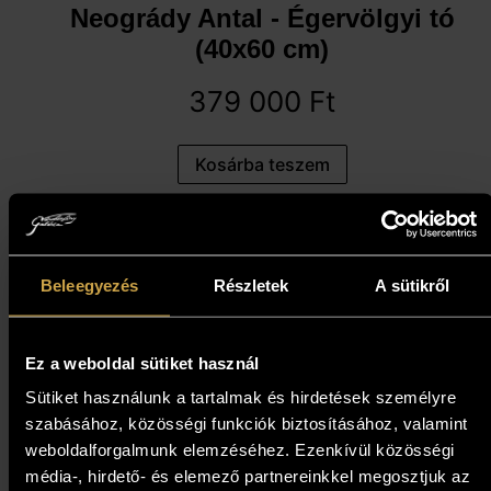
Neogrády Antal - Égervölgyi tó
(40x60 cm)
379 000
Ft
Kosárba teszem
Beleegyezés
Részletek
A sütikről
Ez a weboldal sütiket használ
Sütiket használunk a tartalmak és hirdetések személyre
szabásához, közösségi funkciók biztosításához, valamint
weboldalforgalmunk elemzéséhez. Ezenkívül közösségi
Mihály Anna - Születés (28x12
média-, hirdető- és elemező partnereinkkel megosztjuk az