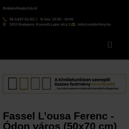
Belépés
Regisztráció
06-1/267-52-62
H-Szo: 10:00 - 18:00
1053 Budapest, Kossuth Lajos utca 3.
info@vandorfeny.hu
Fassel L’ousa Ferenc -
Ódon város (50x70 cm)