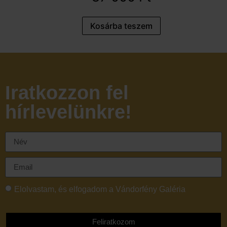
Kosárba teszem
Iratkozzon fel
hírlevelünkre!
Elolvastam, és elfogadom a Vándorfény Galéria
adatvédelmi tájékoztatóját
Feliratkozom