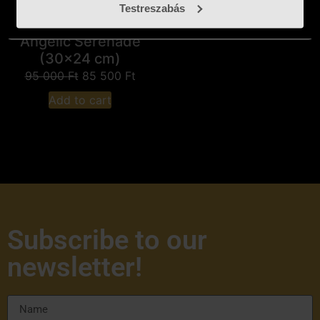
Testreszabás
Bernadett Cserfő –
Angelic Serenade
(30x24 cm)
95 000
Ft
85 500
Ft
Add to cart
Subscribe to our
newsletter!