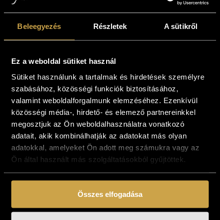
Beleegyezés
Részletek
A sütikről
Bernadett Cserfő – I
Bernadett Cserfő –
love you (50x40
The mysterious lady
Ez a weboldal sütiket használ
cm)
(50x40 cm)
Sütiket használunk a tartalmak és hirdetések személyre
227 000
Ft
204 300
Ft
211 000
Ft
189 900
Ft
szabásához, közösségi funkciók biztosításához,
valamint weboldalforgalmunk elemzéséhez. Ezenkívül
Add to cart
Add to cart
közösségi média-, hirdető- és elemező partnereinkkel
megosztjuk az Ön weboldalhasználatra vonatkozó
Action
adatait, akik kombinálhatják az adatokat más olyan
adatokkal, amelyeket Ön adott meg számukra vagy az
Ön által használt más szolgáltatásokból gyűjtöttek.
Összes elfogadása