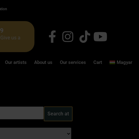
ation
49
Give us a
Our artists
About us
Our services
Cart
Magyar
Search at