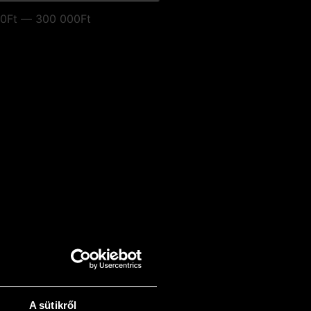
0Ft — 300 000Ft
A sütikről