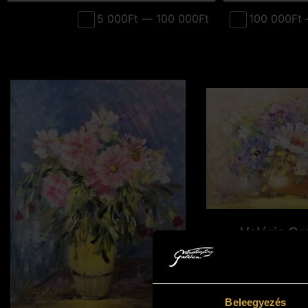
5 000Ft — 100 000Ft
100 000Ft 
Valéria Or
Chrysanthemu
cm)
41 00
Beleegyezés
Add to c