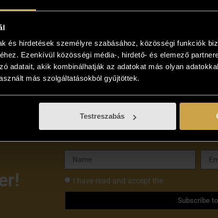
Valéria Orsovai – Pink
ál
mood (18x13 cm)
mak és hirdetések személyre szabásához, közösségi funkciók biz
43 000
Ft
hez. Ezenkívül közösségi média-, hirdető- és elemező partner
Add to cart
zó adatait, akik kombinálhatják az adatokat más olyan adatokka
sznált más szolgáltatásokból gyűjtöttek.
Testreszabás
er!
I have read and accept the
Privacy Policy 
Subscribe t