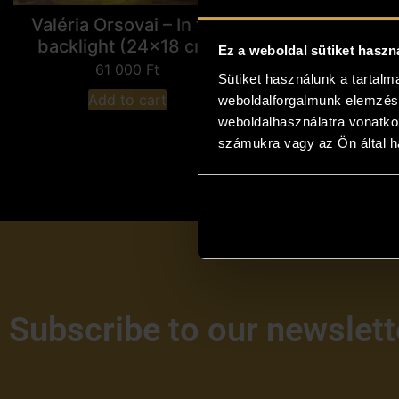
Valéria Orsovai – In the
backlight (24x18 cm)
Ez a weboldal sütiket haszn
61 000
Ft
Sütiket használunk a tartal
Add to cart
weboldalforgalmunk elemzésé
weboldalhasználatra vonatko
számukra vagy az Ön által ha
Subscribe to our newslett