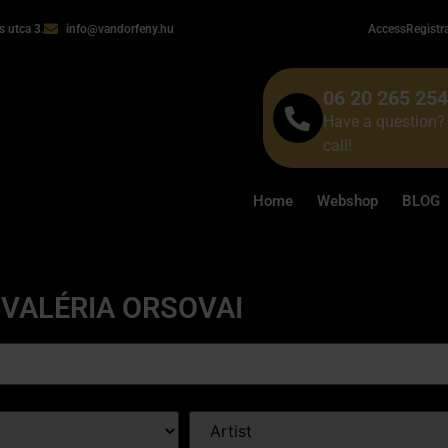
 utca 3.
info@vandorfeny.hu
Access
Registr
06 20 265 25
Have a question? 
call!
Home
Webshop
BLOG
VALÉRIA ORSOVAI