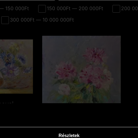
— 150 000Ft
150 000Ft — 200 000Ft
200 00
300 000Ft — 10 000 000Ft
sovai –
ms (13x18
0
Ft
Részletek
art