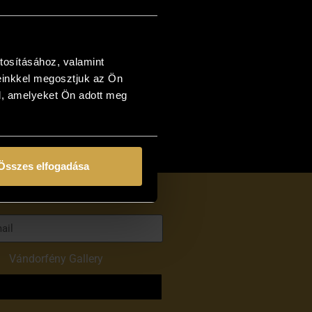
tosításához, valamint
einkkel megosztjuk az Ön
l, amelyeket Ön adott meg
Összes elfogadása
of
Vándorfény Gallery
o