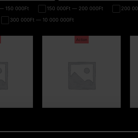
— 150 000Ft
150 000Ft — 200 000Ft
200 00
300 000Ft — 10 000 000Ft
Action
szlai –
Péter Udvarnoki –
I
25x21 cm)
Observer (30x20 cm)
88 300
Ft
128 000
Ft
115 200
Ft