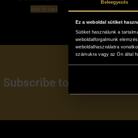
Beleegyezés
Add to cart
Add to c
Ez a weboldal sütiket haszn
Sütiket használunk a tartal
weboldalforgalmunk elemzésé
weboldalhasználatra vonatko
számukra vagy az Ön által ha
Subscribe to our newslett