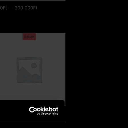
0Ft — 300 000Ft
Action
stván P. Kovács – Got it
(80x120 cm)
598 000
Ft
538 200
Ft