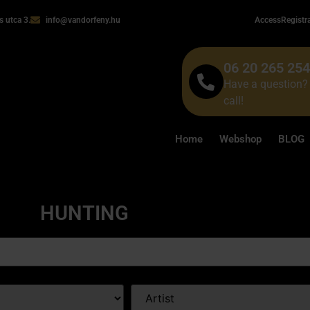
 utca 3.
info@vandorfeny.hu
Access
Registr
06 20 265 25
Have a question? 
call!
Home
Webshop
BLOG
HUNTING