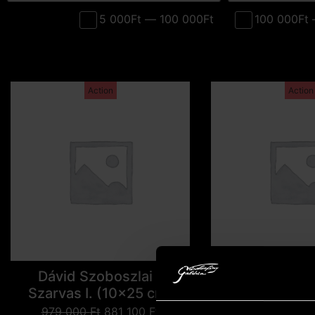
5 000Ft — 100 000Ft
100 000Ft 
Action
Action
Dávid Szoboszlai –
Dávid Szobo
Szarvas I. (10x25 cm)
Szarvas II. (
979 000
Ft
881 100
Ft
987 000
Ft
8