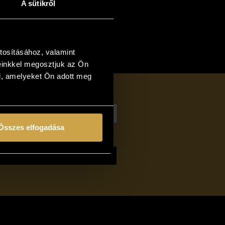
A sütikről
Add to cart
tosításához, valamint
einkkel megosztjuk az Ön
l, amelyeket Ön adott meg
Összes elfogadása
of
Vándorfény Gallery
o