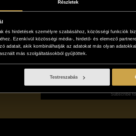
Részletek
art
Add to cart
ál
mak és hirdetések személyre szabásához, közösségi funkciók biz
hez. Ezenkívül közösségi média-, hirdető- és elemező partner
zó adatait, akik kombinálhatják az adatokat más olyan adatokka
sznált más szolgáltatásokból gyűjtöttek.
Testreszabás
er!
I have read and accept the
Privacy Policy 
Subscribe t