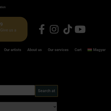
ation
49
Give us a
Our artists
About us
Our services
Cart
Magyar
Search at