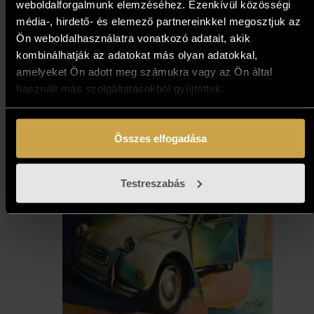
weboldalforgalmunk elemzéséhez. Ezenkívül közösségi
média-, hirdető- és elemező partnereinkkel megosztjuk az
Ön weboldalhasználatra vonatkozó adatait, akik
kombinálhatják az adatokat más olyan adatokkal,
amelyeket Ön adott meg számukra vagy az Ön által
használt más szolgáltatásokból gyűjtöttek.
Összes elfogadása
Testreszabás