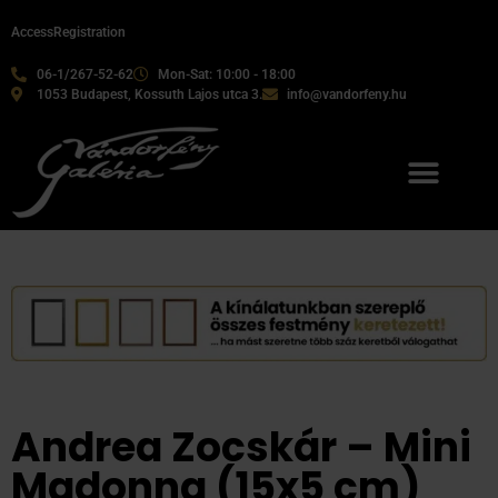
Access
Registration
06-1/267-52-62
Mon-Sat: 10:00 - 18:00
1053 Budapest, Kossuth Lajos utca 3.
info@vandorfeny.hu
Our services
Andrea Zocskár – Mini
Madonna (15x5 cm)