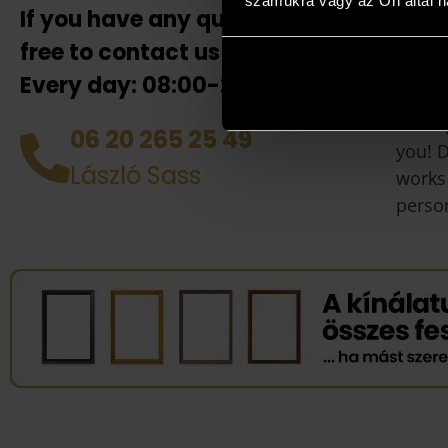
számukra vagy az Ön által ha
If you have any questions, feel
If the
our co
free to contact us!
also h
Every day: 08:00-20:00!
your 
collea
06 20 265 25 49
you! D
László Sass
works 
perso