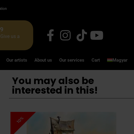
ation
49
Give us a
Our artists
About us
Our services
Cart
Magyar
You may also be
interested in this!
10%