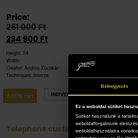
Price:
261 000
Ft
234 900
Ft
Height: 34
Width:
Creator: Andrea Zocskár
Techniques: bronze
Beleegyezés
INDIVIDUAL PRICE PLEASE
Add to cart
Ez a weboldal sütiket haszn
Sütiket használunk a tartal
weboldalforgalmunk elemzésé
Telephone customer service
See 
weboldalhasználatra vonatko