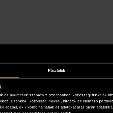
Részletek
ál
mak és hirdetések személyre szabásához, közösségi funkciók biz
hez. Ezenkívül közösségi média-, hirdető- és elemező partner
it in your home!
zó adatait, akik kombinálhatják az adatokat más olyan adatokka