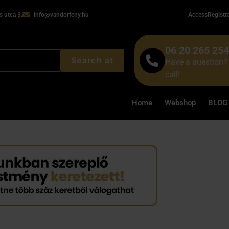
 utca 3.
info@vandorfeny.hu
Access
Registr
06 20 265 25
Search at
Have a question? 
call!
Home
Webshop
BLOG