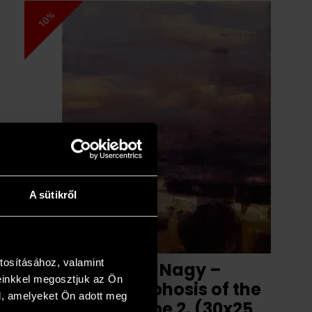
10%
A sütikről
tosításához, valamint
Tibor Nagy –
einkkel megosztjuk az Ön
Metamorphosis of the
l, amelyeket Ön adott meg
landscape 2. (30x25