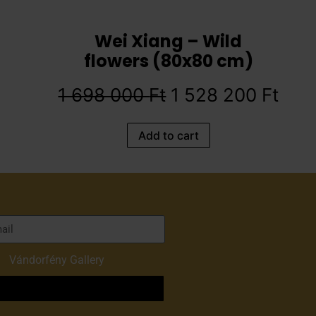
Wei Xiang – Wild
flowers (80x80 cm)
1 698 000
Ft
1 528 200
Ft
Add to cart
of
Vándorfény Gallery
o