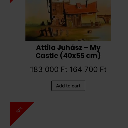
Attila Juhász – My
Castle (40x55 cm)
183 000
Ft
164 700
Ft
Add to cart
10%