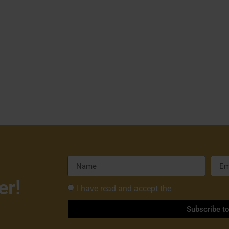
er!
I have read and accept the
Privacy Policy 
Subscribe t