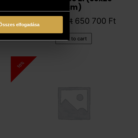
cm)
723 000
Ft
650 700
Ft
Összes elfogadása
Add to cart
10%