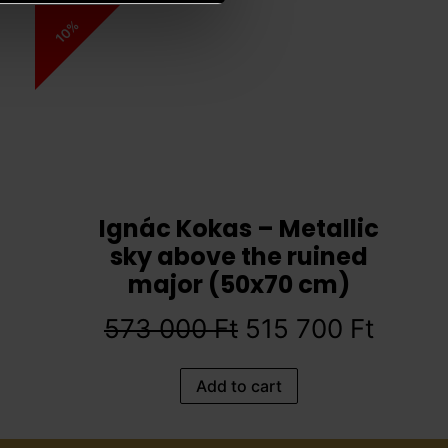
10%
Ignác Kokas – Metallic
sky above the ruined
major (50x70 cm)
573 000
Ft
515 700
Ft
Add to cart