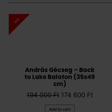
10%
András Gécseg – Back
to Lake Balaton (35x49
cm)
194 000
Ft
174 600
Ft
Add to cart