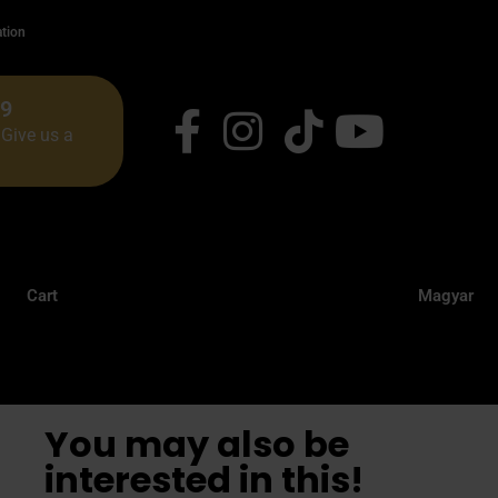
ation
49
Give us a
Cart
Magyar
You may also be
interested in this!