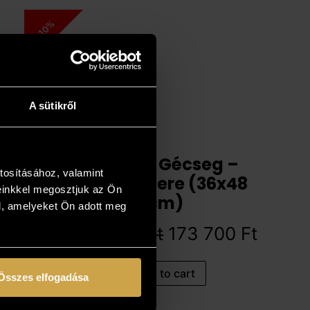
10%
A sütikről
András Gécseg –
tosításához, valamint
Somewhere (36x48
einkkel megosztjuk az Ön
cm)
l, amelyeket Ön adott meg
193 000
Ft
173 700
Ft
Add to cart
Összes elfogadása