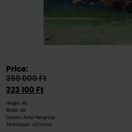
Price:
359 000
Ft
323 100
Ft
Height: 40
Width: 60
Creator: Antal Neogrády
Techniques: oil/farost