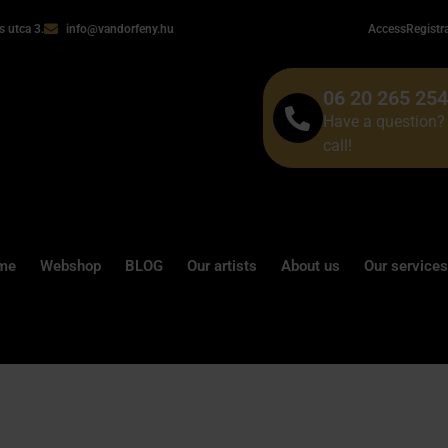
 utca 3.
info@vandorfeny.hu
Access
Registr
06 20 265 25
Have a question? 
call!
me
Webshop
BLOG
Our artists
About us
Our services