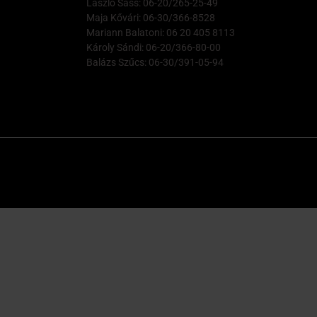
László Sass: 06-20/265-25-49
Maja Kővári: 06-30/366-8528
Mariann Balatoni: 06 20 405 8113
Károly Sándi: 06-20/366-80-00
Balázs Szűcs: 06-30/391-05-94