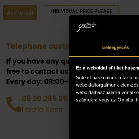
INDIVIDUAL PRICE PLEASE
Add to cart
Telephone customer service
See 
Beleegyezés
If you have any questions, feel
If the
our co
Ez a weboldal sütiket haszn
free to contact us!
also h
Sütiket használunk a tartal
Every day: 08:00-20:00!
your 
weboldalforgalmunk elemzésé
weboldalhasználatra vonatko
collea
06 20 265 25 49
számukra vagy az Ön által ha
you! D
László Sass
works 
perso