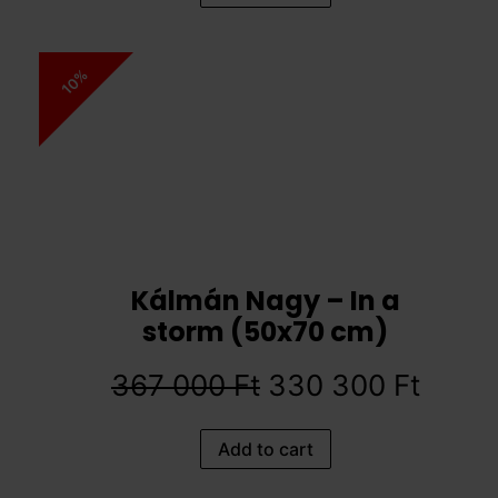
10%
Kálmán Nagy – In a
storm (50x70 cm)
367 000
Ft
330 300
Ft
Add to cart