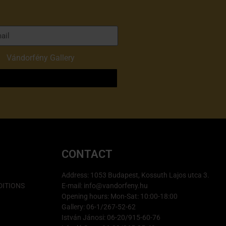
of
Vándorfény Gallery
o
CONTACT
Address: 1053 Budapest, Kossuth Lajos utca 3.
ITIONS
E-mail: info@vandorfeny.hu
Opening hours: Mon-Sat: 10:00-18:00
Gallery: 06-1/267-52-62
István Jánosi: 06-20/915-60-76