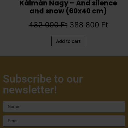
Kálmán Nagy – And silence
and snow (60x40 cm)
432 000
Ft
388 800
Ft
Add to cart
Subscribe to our
newsletter!