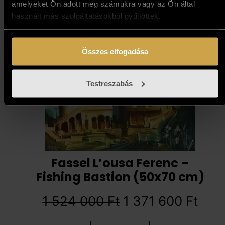
amelyeket Ön adott meg számukra vagy az Ön által
Add to cart
használt más szolgáltatásokból gyűjtöttek.
Összes elfogadása
10%
Testreszabás
Fassel L’ousa Ferenc –
Fishing Bastion (50x70 cm)
1 524 000
Ft
1 371 600
Ft