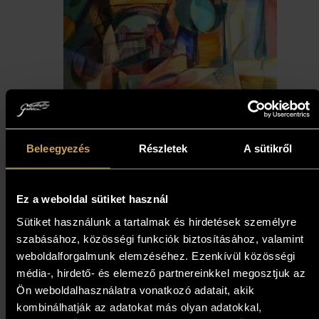
Beleegyezés
Részletek
A sütikről
Ez a weboldal sütiket használ
Sütiket használunk a tartalmak és hirdetések személyre
szabásához, közösségi funkciók biztosításához, valamint
József Fekete – Bonjour Paris
weboldalforgalmunk elemzéséhez. Ezenkívül közösségi
(140x70 cm)
média-, hirdető- és elemező partnereinkkel megosztjuk az
Ön weboldalhasználatra vonatkozó adatait, akik
1 191 000
Ft
1 071 900
Ft
kombinálhatják az adatokat más olyan adatokkal,