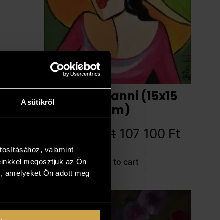
Bimbi – Fanni (15x15
A sütikről
cm)
119 000
Ft
107 100
Ft
tosításához, valamint
Add to cart
einkkel megosztjuk az Ön
l, amelyeket Ön adott meg
10%