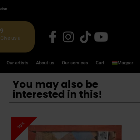
ation
49
Give us a
Our artists
About us
Our services
Cart
Magyar
You may also be
interested in this!
10%