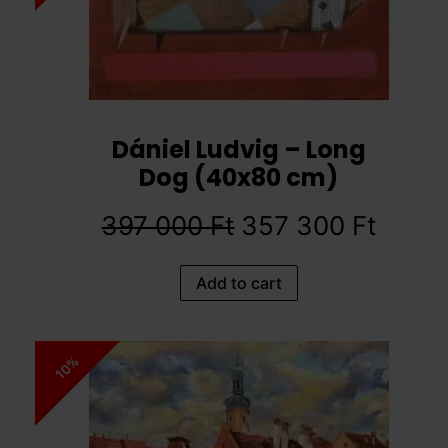
Dániel Ludvig – Long
Dog (40x80 cm)
397 000
Ft
357 300
Ft
Add to cart
10%