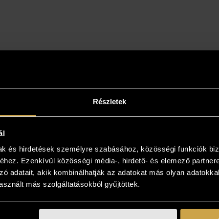
Részletek
ál
mak és hirdetések személyre szabásához, közösségi funkciók biz
it in your home!
hez. Ezenkívül közösségi média-, hirdető- és elemező partner
zó adatait, akik kombinálhatják az adatokat más olyan adatokka
 artwork appeals to you, please contact us and
sznált más szolgáltatásokból gyűjtöttek.
lleagues will give you more information! You
ave the opportunity to view your new pet in