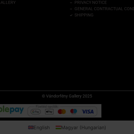
GALLERY
PRIVACY NOTICE
GENERAL CONTRACTUAL COND
SHIPPING
© Vándorfény Gallery 2025
English
Magyar
(
Hungarian
)