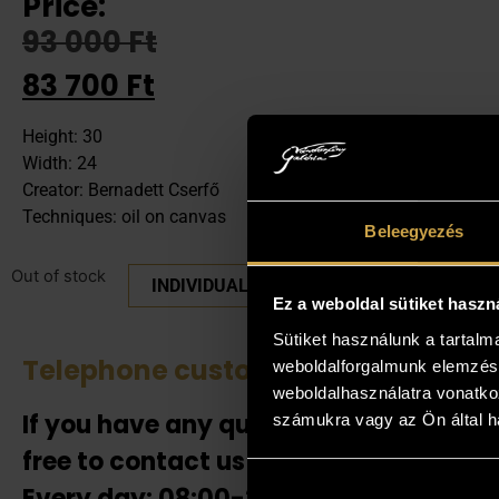
Price:
93 000
Ft
83 700
Ft
Height: 30
Width: 24
Creator: Bernadett Cserfő
Techniques: oil on canvas
Beleegyezés
Out of stock
INDIVIDUAL PRICE PLEASE
Ez a weboldal sütiket haszn
Sütiket használunk a tartal
Telephone customer service
See 
weboldalforgalmunk elemzésé
weboldalhasználatra vonatko
If you have any questions, feel
If the
számukra vagy az Ön által ha
our co
free to contact us!
also h
Every day: 08:00-20:00!