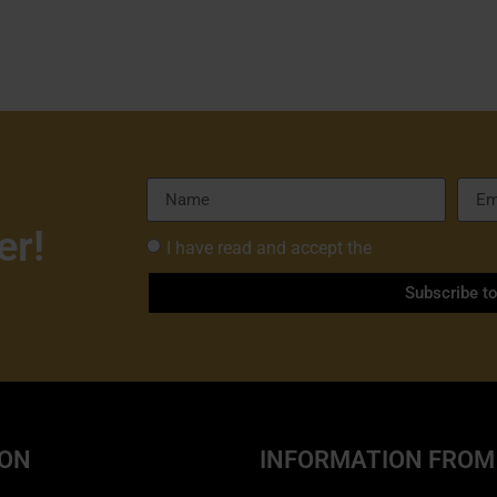
er!
I have read and accept the
Privacy Policy 
Subscribe t
ION
INFORMATION FROM