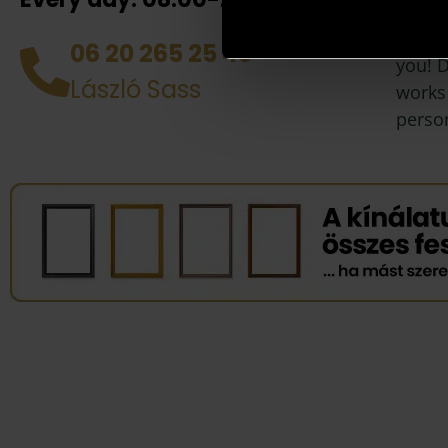
your 
collea
06 20 265 25 49
you! D
László Sass
works 
perso