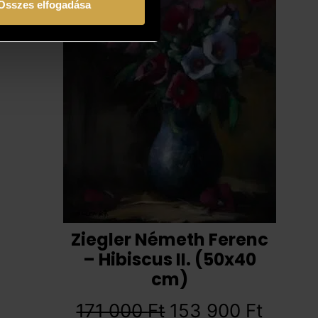
Összes elfogadása
Ziegler Németh Ferenc
– Hibiscus II. (50x40
cm)
171 000
Ft
153 900
Ft