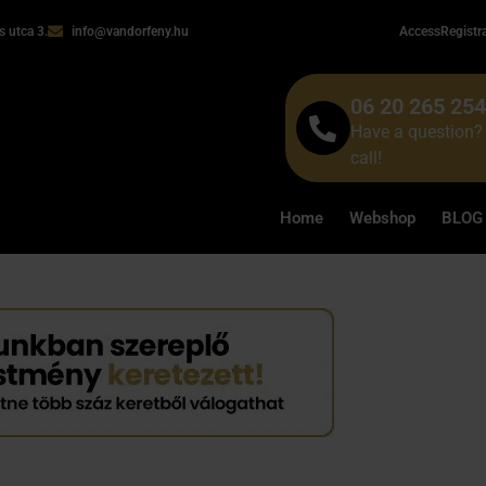
 utca 3.
info@vandorfeny.hu
Access
Registr
06 20 265 25
Have a question? 
call!
Home
Webshop
BLOG