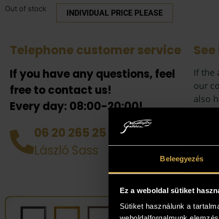
Out of stock
INDIVIDUAL PRICE PLEASE
Telephone customer service
See 
If you have any questions, feel
If the
our co
free to contact us!
also h
Every day: 08:00-20:00!
your 
collea
06 20 265 25 49
you! D
László Sass
works 
Beleegyezés
perso
Ez a weboldal sütiket haszn
Sütiket használunk a tartal
weboldalforgalmunk elemzésé