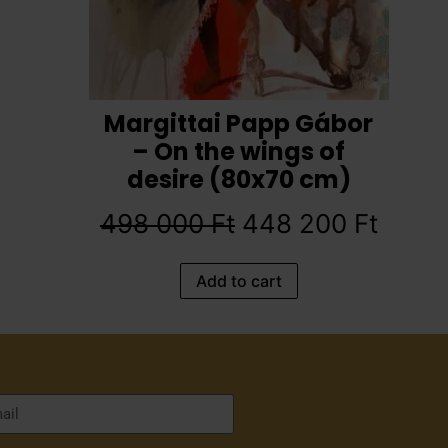
Margittai Papp Gábor
– On the wings of
desire (80x70 cm)
498 000
Ft
448 200
Ft
Add to cart