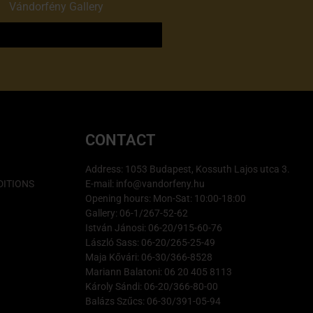
of
Vándorfény Gallery
o
CONTACT
Address: 1053 Budapest, Kossuth Lajos utca 3.
ITIONS
E-mail: info@vandorfeny.hu
Opening hours: Mon-Sat: 10:00-18:00
Gallery: 06-1/267-52-62
István Jánosi: 06-20/915-60-76
László Sass: 06-20/265-25-49
Maja Kővári: 06-30/366-8528
Mariann Balatoni: 06 20 405 8113
Károly Sándi: 06-20/366-80-00
Balázs Szűcs: 06-30/391-05-94