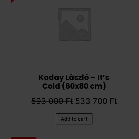
Koday László – It’s
Cold (60x80 cm)
593 000
Ft
533 700
Ft
Add to cart