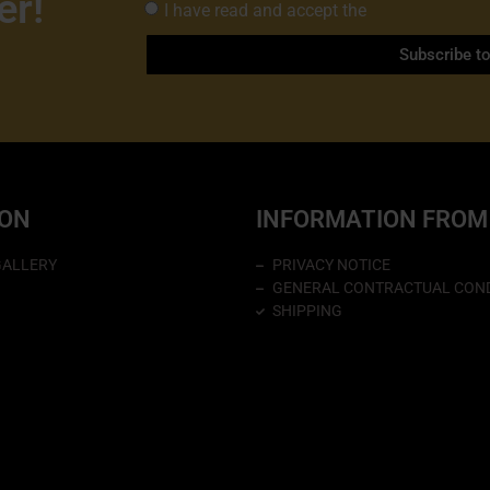
er!
I have read and accept the
Privacy Policy 
Subscribe t
ION
INFORMATION FROM
GALLERY
PRIVACY NOTICE
GENERAL CONTRACTUAL COND
SHIPPING