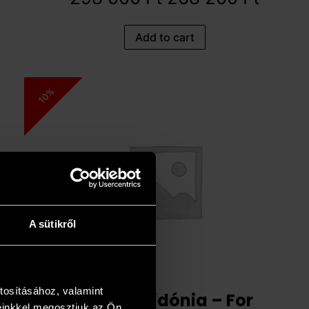
Add to cart
10%
A sütikről
tosításához, valamint
Varga Szidónia – For
einkkel megosztjuk az Ön