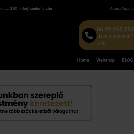
 utca 3.
info@vandorfeny.hu
Access
Registr
06 20 265 25
Have a question? 
call!
Home
Webshop
BLOG