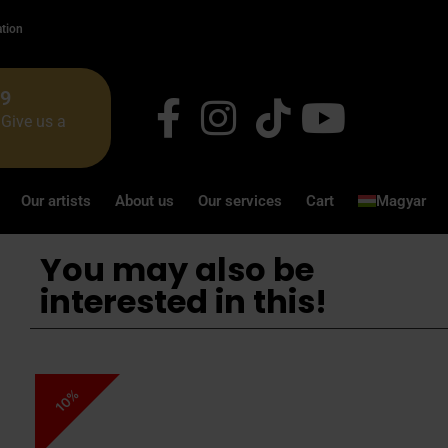
ation
49
Give us a
Our artists
About us
Our services
Cart
Magyar
You may also be
interested in this!
10%