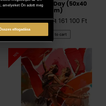
Mother’s Day (50x40
l, amelyeket Ön adott meg
cm)
179 000
Ft
161 100
Ft
Összes elfogadása
Add to cart
10%