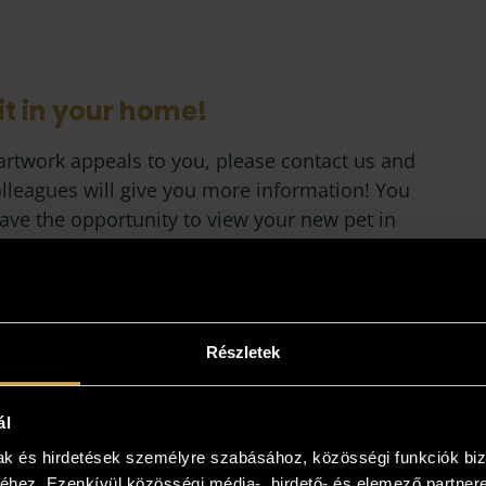
it in your home!
 artwork appeals to you, please contact us and
lleagues will give you more information! You
ave the opportunity to view your new pet in
home, at its permanent location, and our
gues will bring it to your home and show it to
o you like more? Can’t decide? Collect the
you like and buy the one you like best in
Részletek
n!
ál
mak és hirdetések személyre szabásához, közösségi funkciók biz
hez. Ezenkívül közösségi média-, hirdető- és elemező partner