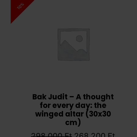
10%
Bak Judit – A thought
for every day: the
winged altar (30x30
cm)
298 000
Ft
268 200
Ft