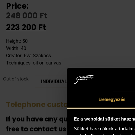
Price:
248 000
Ft
223 200
Ft
Height: 50
Width: 40
Creator: Éva Szakács
Techniques: oil on canvas
Out of stock
INDIVIDUAL PRICE PLEASE
Beleegyezés
Telephone customer service
See 
If you have any questions, feel
If the
Ez a weboldal sütiket haszn
our co
free to contact us!
Sütiket használunk a tartal
also h