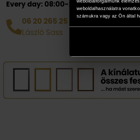
weboldalforgalmunk elemzésé
Every day: 08:00-20:00!
your 
weboldalhasználatra vonatko
collea
számukra vagy az Ön által ha
06 20 265 25 49
you! D
László Sass
works 
perso