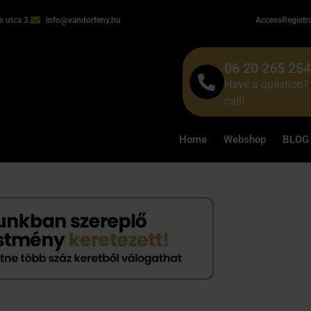
 utca 3.
info@vandorfeny.hu
Access
Registr
06 20 265 25
Have a question? 
call!
Home
Webshop
BLOG