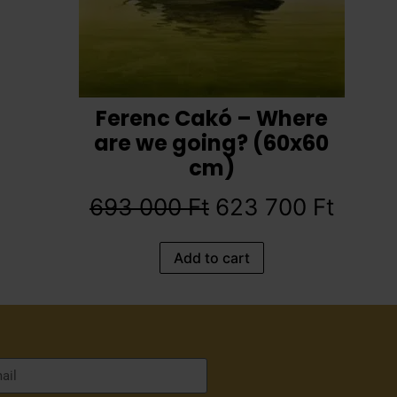
Ferenc Cakó – Where
are we going? (60x60
cm)
693 000
Ft
623 700
Ft
Add to cart