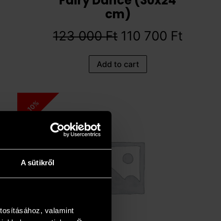
Fairy Dance (30x24
cm)
123 000
Ft
110 700
Ft
Add to cart
10%
A sütikről
tosításához, valamint