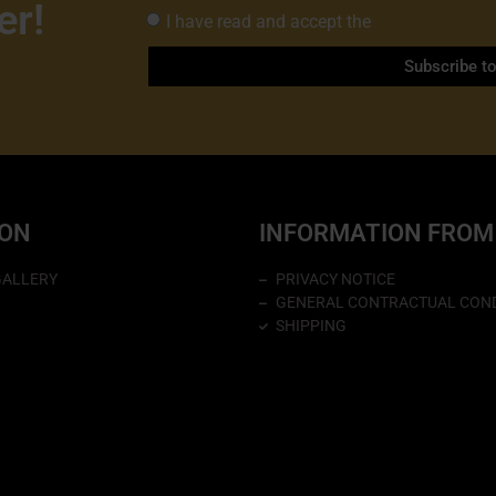
er!
I have read and accept the
Privacy Policy 
Subscribe t
ION
INFORMATION FROM
GALLERY
PRIVACY NOTICE
GENERAL CONTRACTUAL COND
SHIPPING