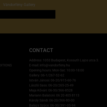
of
Vándorfény Gallery
o
CONTACT
Address: 1053 Budapest, Kossuth Lajos utca 3.
ITIONS
E-mail: info@vandorfeny.hu
Opening hours: Mon-Sat: 10:00-18:00
Gallery: 06-1/267-52-62
István Jánosi: 06-20/915-60-76
László Sass: 06-20/265-25-49
Maja Kővári: 06-30/366-8528
Mariann Balatoni: 06 20 405 8113
Károly Sándi: 06-20/366-80-00
Balázs Szűcs: 06-30/391-05-94