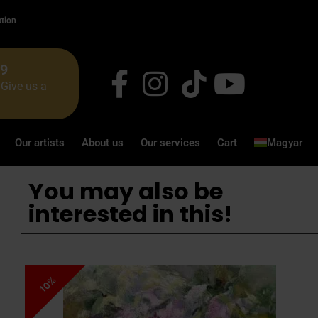
ation
49
Give us a
Our artists
About us
Our services
Cart
Magyar
You may also be
interested in this!
10%