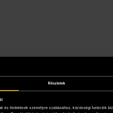
Részletek
it in your home!
 artwork appeals to you, please contact us and
ál
lleagues will give you more information! You
mak és hirdetések személyre szabásához, közösségi funkciók biz
ave the opportunity to view your new pet in