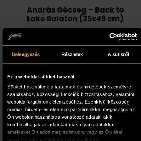
András Gécseg – Back to
Lake Balaton (35x49 cm)
194 000
Ft
174 600
Ft
Add to cart
Beleegyezés
Részletek
A sütikről
Ez a weboldal sütiket használ
10%
Sütiket használunk a tartalmak és hirdetések személyre
szabásához, közösségi funkciók biztosításához, valamint
weboldalforgalmunk elemzéséhez. Ezenkívül közösségi
média-, hirdető- és elemező partnereinkkel megosztjuk az
Ön weboldalhasználatra vonatkozó adatait, akik
kombinálhatják az adatokat más olyan adatokkal,
amelyeket Ön adott meg számukra vagy az Ön által
használt más szolgáltatásokból gyűjtöttek.