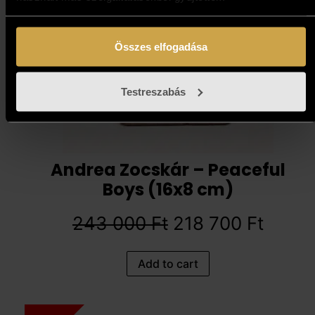
Összes elfogadása
Testreszabás
Andrea Zocskár – Peaceful
Boys (16x8 cm)
243 000
Ft
218 700
Ft
Add to cart