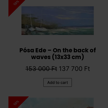
10%
Pósa Ede – On the back of
waves (13x33 cm)
153 000
Ft
137 700
Ft
Add to cart
10%