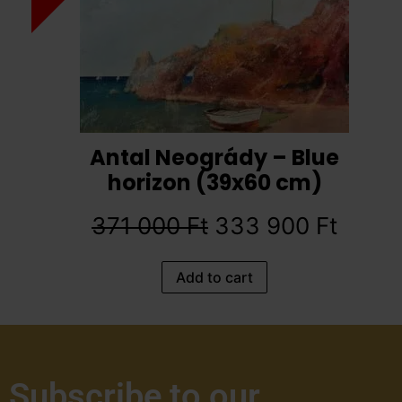
Antal Neogrády – Blue
horizon (39x60 cm)
371 000
Ft
333 900
Ft
Add to cart
Subscribe to our