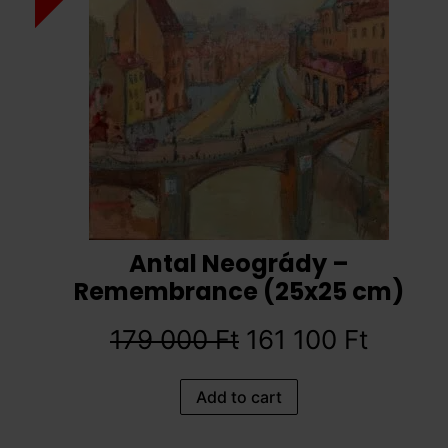
Antal Neogrády –
Remembrance (25x25 cm)
179 000
Ft
161 100
Ft
Add to cart