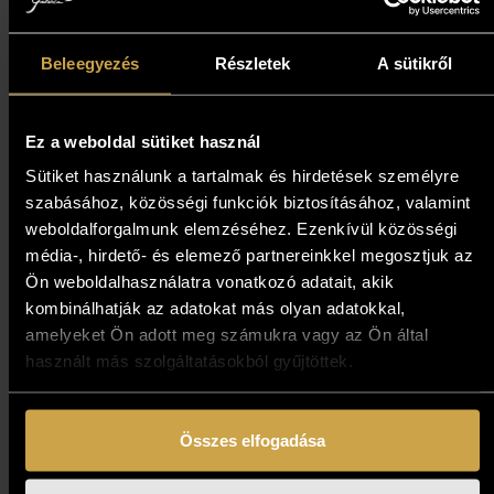
Koday László – It’s Cold
Beleegyezés
Részletek
A sütikről
(60x80 cm)
593 000
Ft
533 700
Ft
Ez a weboldal sütiket használ
Sütiket használunk a tartalmak és hirdetések személyre
Add to cart
szabásához, közösségi funkciók biztosításához, valamint
weboldalforgalmunk elemzéséhez. Ezenkívül közösségi
média-, hirdető- és elemező partnereinkkel megosztjuk az
Ön weboldalhasználatra vonatkozó adatait, akik
10%
kombinálhatják az adatokat más olyan adatokkal,
amelyeket Ön adott meg számukra vagy az Ön által
használt más szolgáltatásokból gyűjtöttek.
Összes elfogadása