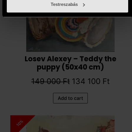
Testreszabás
Losev Alexey – Teddy the
puppy (50x40 cm)
149 000
Ft
134 100
Ft
Add to cart
10%