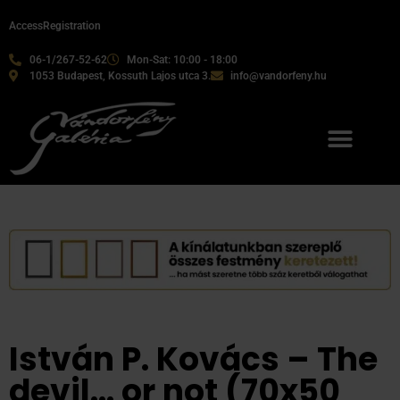
Access
Registration
06-1/267-52-62
Mon-Sat: 10:00 - 18:00
1053 Budapest, Kossuth Lajos utca 3.
info@vandorfeny.hu
Our services
István P. Kovács – The
devil… or not (70x50