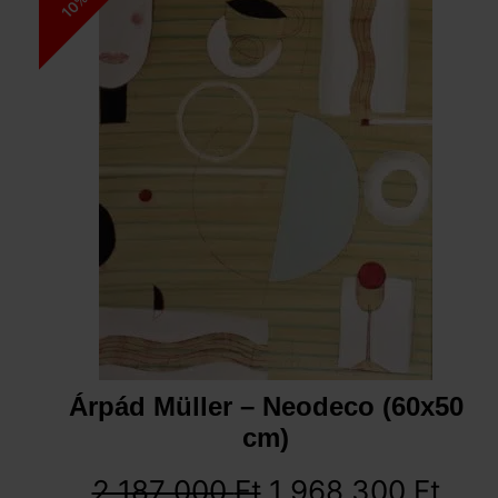
10%
Árpád Müller – Neodeco (60x50
cm)
2 187 000
Ft
1 968 300
Ft