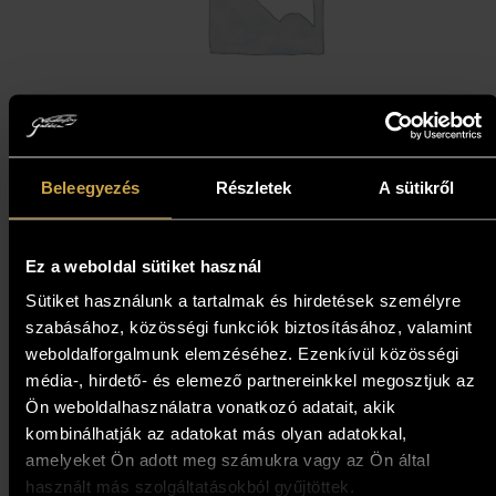
Tamás Mág – Midsummer Night
Beleegyezés
Részletek
A sütikről
(29x46 cm)
859 000
Ft
773 100
Ft
Ez a weboldal sütiket használ
Sütiket használunk a tartalmak és hirdetések személyre
szabásához, közösségi funkciók biztosításához, valamint
Add to cart
weboldalforgalmunk elemzéséhez. Ezenkívül közösségi
média-, hirdető- és elemező partnereinkkel megosztjuk az
Ön weboldalhasználatra vonatkozó adatait, akik
10%
kombinálhatják az adatokat más olyan adatokkal,
amelyeket Ön adott meg számukra vagy az Ön által
használt más szolgáltatásokból gyűjtöttek.