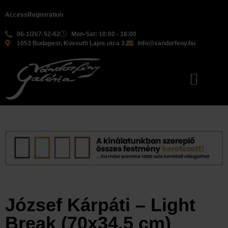
Access
Registration
06-1/267-52-62
Mon-Sat: 10:00 - 18:00
1053 Budapest, Kossuth Lajos utca 3.
info@vandorfeny.hu
Our artists
Our services
József Kárpáti – Light
Break (70x34.5 cm)