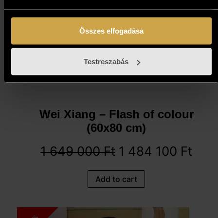
Összes elfogadása
Testreszabás
Wei Xiang – Flash of colour
(60x80 cm)
1 649 000
Ft
1 484 100
Ft
Add to cart