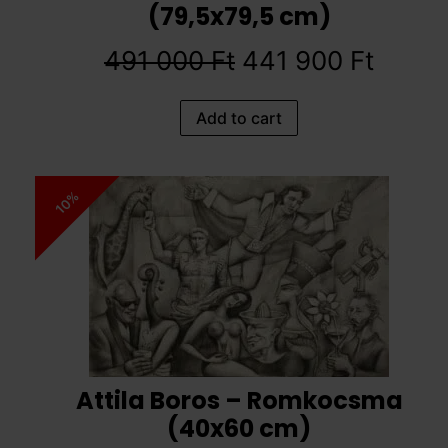
(79,5x79,5 cm)
491 000
Ft
441 900
Ft
Add to cart
10%
Attila Boros – Romkocsma
(40x60 cm)