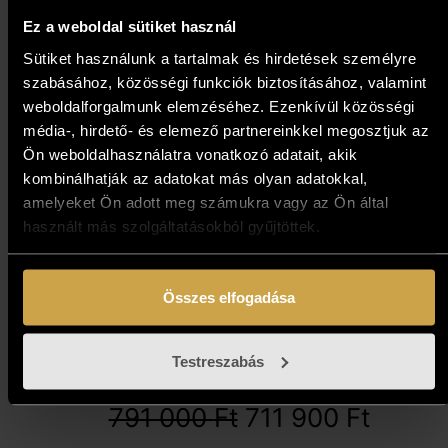
Ez a weboldal sütiket használ
10%
Sütiket használunk a tartalmak és hirdetések személyre
szabásához, közösségi funkciók biztosításához, valamint
weboldalforgalmunk elemzéséhez. Ezenkívül közösségi
média-, hirdető- és elemező partnereinkkel megosztjuk az
Ön weboldalhasználatra vonatkozó adatait, akik
kombinálhatják az adatokat más olyan adatokkal,
amelyeket Ön adott meg számukra vagy az Ön által
használt más szolgáltatásokból gyűjtöttek.
Összes elfogadása
Ferenc Cakó – My Mythology
Testreszabás
(60x60 cm)
791 000
Ft
711 900
Ft