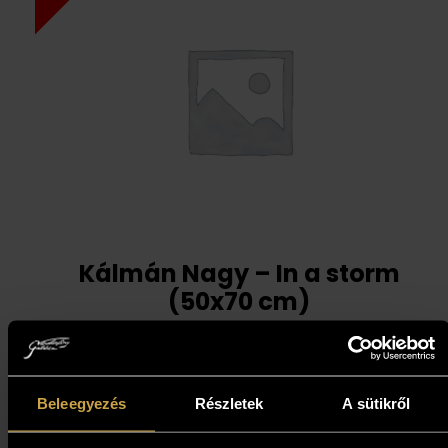
Kálmán Nagy – In a storm
(50x70 cm)
367 000
Ft
330 300
Ft
Beleegyezés
Részletek
A sütikről
Add to cart