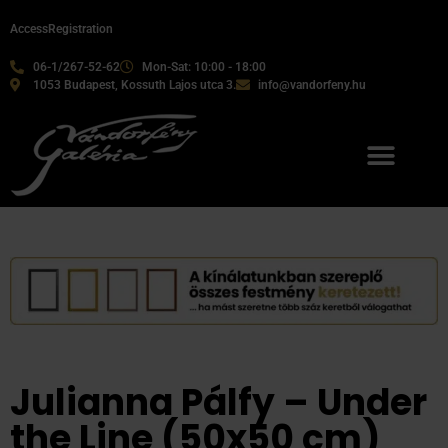
Access
Registration
06-1/267-52-62
Mon-Sat: 10:00 - 18:00
1053 Budapest, Kossuth Lajos utca 3.
info@vandorfeny.hu
Julianna Pálfy – Under
the Line (50x50 cm)