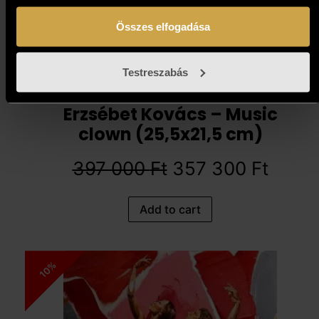
Összes elfogadása
Testreszabás
Erzsébet Kovács – Music
clown (25,5x21,5 cm)
397 000
Ft
357 300
Ft
Add to cart
10%