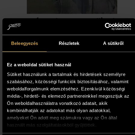
Ignác Kokas – Metallic sky
above the ruined major
(50x70 cm)
Beleegyezés
Részletek
A sütikről
573 000
Ft
515 700
Ft
Ez a weboldal sütiket használ
Add to cart
Sütiket használunk a tartalmak és hirdetések személyre
szabásához, közösségi funkciók biztosításához, valamint
weboldalforgalmunk elemzéséhez. Ezenkívül közösségi
10%
média-, hirdető- és elemező partnereinkkel megosztjuk az
Ön weboldalhasználatra vonatkozó adatait, akik
kombinálhatják az adatokat más olyan adatokkal,
amelyeket Ön adott meg számukra vagy az Ön által
használt más szolgáltatásokból gyűjtöttek.