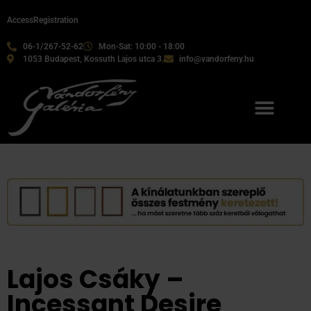
Access
Registration
06-1/267-52-62
Mon-Sat: 10:00 - 18:00
1053 Budapest, Kossuth Lajos utca 3.
info@vandorfeny.hu
Our services
Lajos Csáky –
Incessant Desire