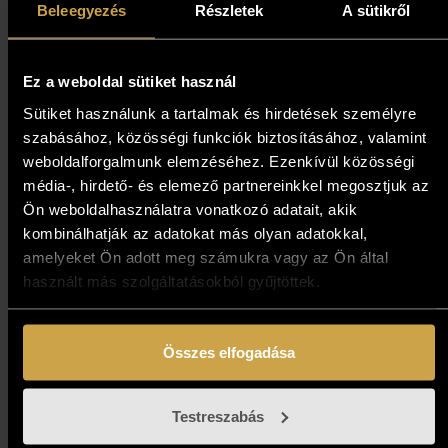
Beleegyezés
Részletek
A sütikről
10%
Ez a weboldal sütiket használ
Sütiket használunk a tartalmak és hirdetések személyre
szabásához, közösségi funkciók biztosításához, valamint
weboldalforgalmunk elemzéséhez. Ezenkívül közösségi
média-, hirdető- és elemező partnereinkkel megosztjuk az
Ön weboldalhasználatra vonatkozó adatait, akik
kombinálhatják az adatokat más olyan adatokkal,
amelyeket Ön adott meg számukra vagy az Ön által
használt más szolgáltatásokból gyűjtöttek.
Összes elfogadása
Sándor Czobor – Longing
(31x7 cm)
Testreszabás