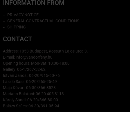
INFORMATION FROM
PRIVACY NOTICE
GENERAL CONTRACTUAL CONDITIONS
SHIPPING
CONTACT
Address: 1053 Budapest, Kossuth Lajos utca 3.
E-mail: info@vandorfeny.hu
Opening hours: Mon-Sat: 10:00-18:00
Gallery: 06-1/267-52-62
István Jánosi: 06-20/915-60-76
László Sass: 06-20/265-25-49
Maja Kővári: 06-30/366-8528
Mariann Balatoni: 06 20 405 8113
Károly Sándi: 06-20/366-80-00
Balázs Szűcs: 06-30/391-05-94