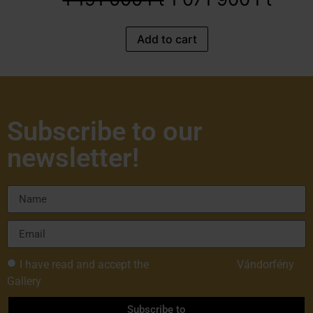
Add to cart
Subscribe to our
newsletter!
I have read and accept the
Privacy Policy of
Vándorfény
Gallery
Subscribe to