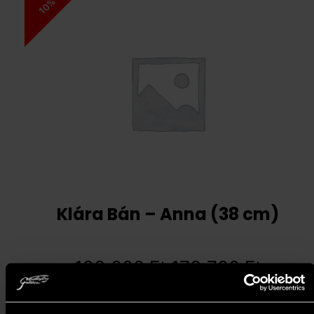
10%
Klára Bán – Anna (38 cm)
193 000
Ft
173 700
Ft
Add to cart