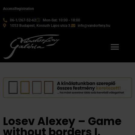
Access
Registration
06-1/267-52-62
Mon-Sat: 10:00 - 18:00
1053 Budapest, Kossuth Lajos utca 3.
info@vandorfeny.hu
Our services
Losev Alexey – Game
without borders I.