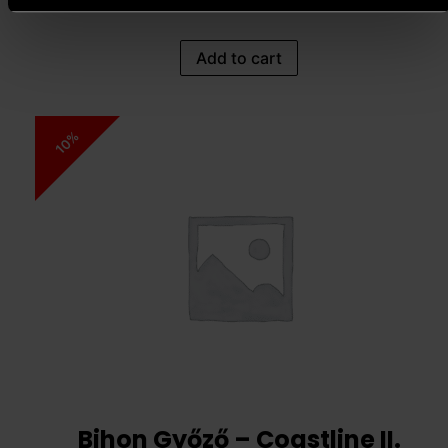
541 000
Ft
486 900
Ft
Add to cart
10%
Bihon Győző – Coastline II.