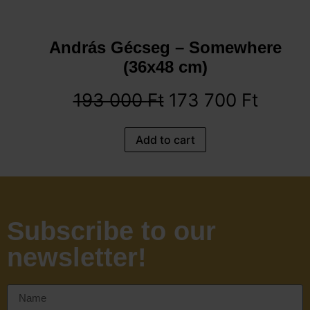
András Gécseg – Somewhere
(36x48 cm)
193 000
Ft
173 700
Ft
Add to cart
Subscribe to our
newsletter!