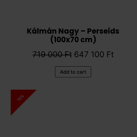
Kálmán Nagy – Perseids
(100x70 cm)
719 000
Ft
647 100
Ft
Add to cart
10%