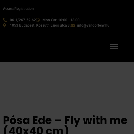
Access
Registration
06-1/267-52-62
Mon-Sat: 10:00 - 18:00
1053 Budapest, Kossuth Lajos utca 3.
info@vandorfeny.hu
Our services
Pósa Ede – Fly with me
(40x40 cm)