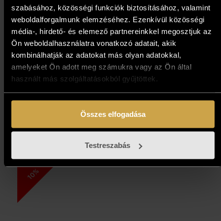
szabásához, közösségi funkciók biztosításához, valamint
weboldalforgalmunk elemzéséhez. Ezenkívül közösségi
média-, hirdető- és elemező partnereinkkel megosztjuk az
Ön weboldalhasználatra vonatkozó adatait, akik
kombinálhatják az adatokat más olyan adatokkal,
Klára Bán – Anna (38 cm)
amelyeket Ön adott meg számukra vagy az Ön által
használt más szolgáltatásokból gyűjtöttek.
193 000
Ft
173 700
Ft
Összes elfogadása
Add to cart
Testreszabás
10%