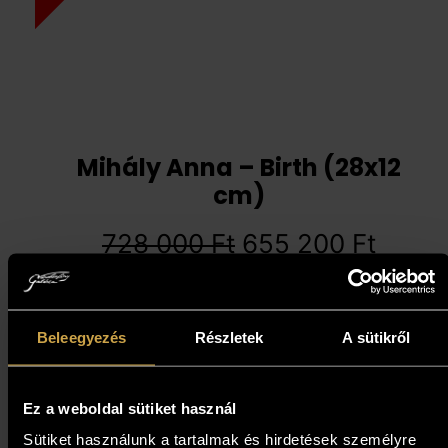
Mihály Anna – Birth (28x12
cm)
728 000
Ft
655 200
Ft
Add to cart
Beleegyezés
Részletek
A sütikről
10%
Ez a weboldal sütiket használ
Sütiket használunk a tartalmak és hirdetések személyre