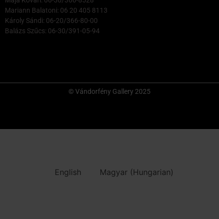
Maja Kővári: 06-30/366-8528
Mariann Balatoni: 06 20 405 8113
Károly Sándi: 06-20/366-80-00
Balázs Szűcs: 06-30/391-05-94
© Vándorfény Gallery 2025
English
Magyar
(
Hungarian
)