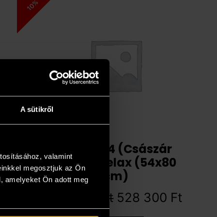
10%
A sütikről
Shane 54 (Császár
tosításához, valamint
Előd) – Relax (54x80
einkkel megosztjuk az Ön
cm)
l, amelyeket Ön adott meg
587 000
Ft
528 300
Ft