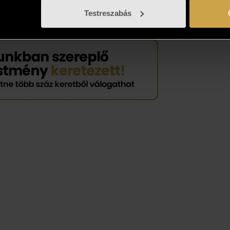
n!
Testreszabás