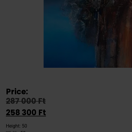
Price:
287 000
Ft
258 300
Ft
Height: 50