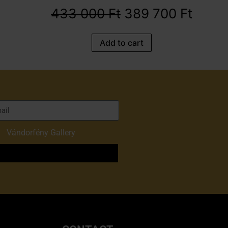
433 000
Ft
389 700
Ft
Add to cart
of
Vándorfény Gallery
o