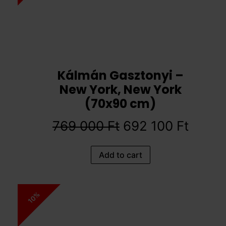
Kálmán Gasztonyi –
New York, New York
(70x90 cm)
769 000
Ft
692 100
Ft
Add to cart
10%