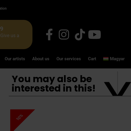
ation
49
Give us a
Our artists
About us
Our services
Cart
Magyar
You may also be
interested in this!
10%