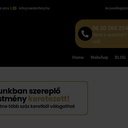
 utca 3.
info@vandorfeny.hu
Access
Registr
06 20 265 25
Have a question? 
call!
Home
Webshop
BLOG