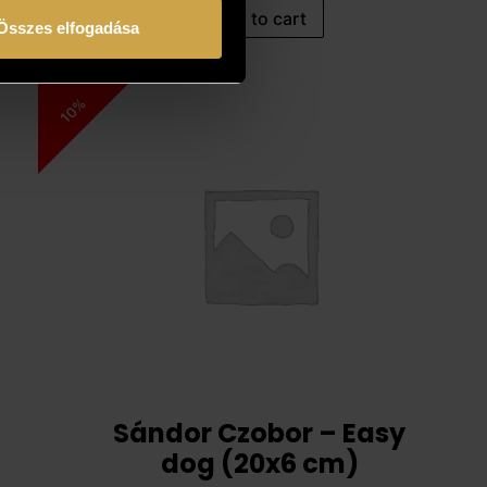
Add to cart
Összes elfogadása
10%
Sándor Czobor – Easy
dog (20x6 cm)