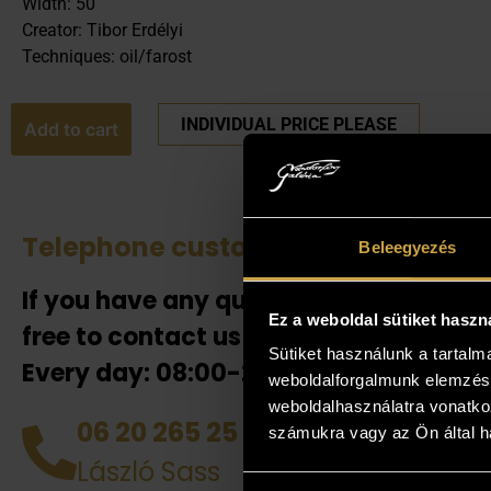
Width: 50
Creator: Tibor Erdélyi
Techniques: oil/farost
INDIVIDUAL PRICE PLEASE
Add to cart
Telephone customer service
See 
Beleegyezés
If you have any questions, feel
If the
Ez a weboldal sütiket haszn
our co
free to contact us!
also h
Sütiket használunk a tartal
Every day: 08:00-20:00!
weboldalforgalmunk elemzésé
your 
weboldalhasználatra vonatko
collea
06 20 265 25 49
számukra vagy az Ön által ha
you! D
László Sass
works 