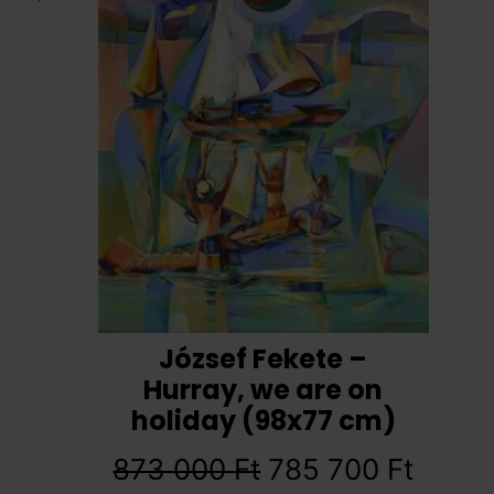
József Fekete –
Hurray, we are on
holiday (98x77 cm)
873 000
Ft
785 700
Ft