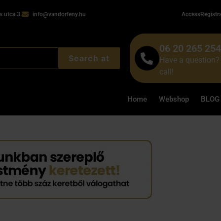
 utca 3.
info@vandorfeny.hu
Access
Registr
06 20 265 25
Search at
Have a question? 
call!
Home
Webshop
BLOG