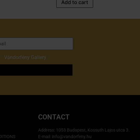
Add to cart
of
Vándorfény Gallery
o
CONTACT
Address: 1053 Budapest, Kossuth Lajos utca 3.
ITIONS
E-mail: info@vandorfeny.hu