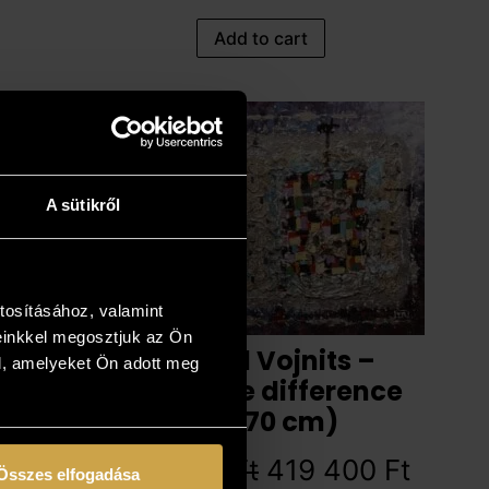
Add to cart
10%
A sütikről
tosításához, valamint
einkkel megosztjuk az Ön
Richárd Vojnits –
l, amelyeket Ön adott meg
Negligible difference
(50x70 cm)
466 000
Ft
419 400
Ft
Összes elfogadása