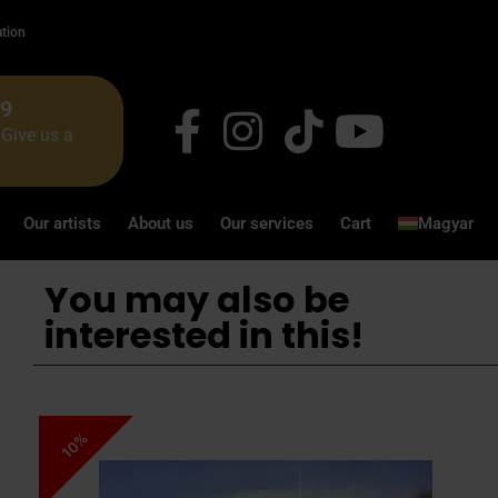
ation
49
Give us a
Our artists
About us
Our services
Cart
Magyar
You may also be
interested in this!
10%