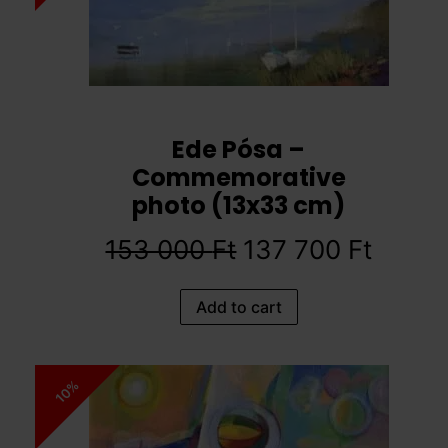
Ede Pósa –
Commemorative
photo (13x33 cm)
153 000
Ft
137 700
Ft
Add to cart
10%