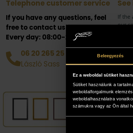
Telephone customer service
See 
If you have any questions, feel
If the
our co
free to contact us!
also h
Every day: 08:00-20:00!
your 
collea
06 20 265 25 49
you! D
Beleegyezés
László Sass
works 
perso
Ez a weboldal sütiket haszn
Sütiket használunk a tartal
weboldalforgalmunk elemzésé
weboldalhasználatra vonatko
számukra vagy az Ön által ha