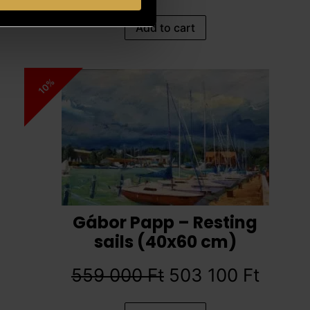
Add to cart
10%
Gábor Papp – Resting
sails (40x60 cm)
559 000
Ft
503 100
Ft