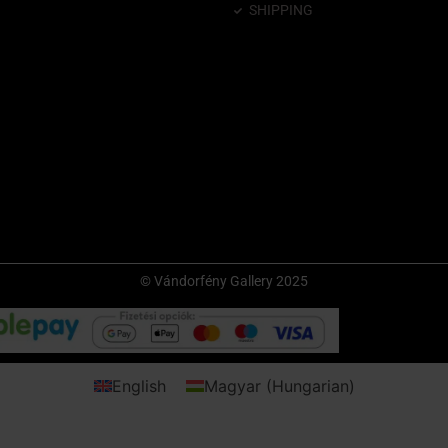
SHIPPING
© Vándorfény Gallery 2025
English
Magyar
(
Hungarian
)